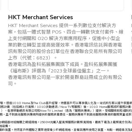
HKT Merchant Services
HKT Merchant Services 提供一系列數位支付解決方
案，包括一體式智慧 POS、四合一轉數快支付套件、線
上支付網關和 O2O 解決方案應用程序，促進中小型企
業的數位轉型並提高營運效率。香港電訊信託與香港電
訊有限公司的股份合訂單位在香港聯合交易所有限公司
上市（代號：6823）。
香港電訊為盈科拓展集團旗下成員。盈科拓展集團獲
《福布斯》評選為「2023全球最佳僱主」之一。
香港電訊有限公司是一家於開曼群島註冊成立的有限公
司。
。透過1O1O Home及The Club客戶經理，特選客戶可以專享個人化及一站式的方案以提升家居網絡
務計劃（包括網上行寬頻 / 1O1O流動通訊 / Now TV等服務）後，1O1O Home服務將於
ited（「HKT」）、香港移動通訊有限公司和Now TV Limited（各為「服務供應商」）提供，受相關條款和細則約束
服務供應商的服務，且不對其他服務供應商所提供的服務承擔責任。服務供應商不對其他服務供應商的服務質
絡器材或機樓之網絡規格。2500M光纖入屋寬頻服務計劃頻寬規格，最高下載及上載頻寬分別為2
格設備。
援的裝置。然而客戶所體驗之實際速度會少於網絡規格，並會因應所使用之裝置、地點、網絡情況及其