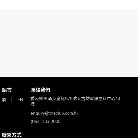
語言
聯絡我們
香港鰂魚涌英皇道979號太古坊電訊盈科中心14
EN
繁
樓
enquiry@theclub.com.hk
(852) 183 3000
聯繫方式