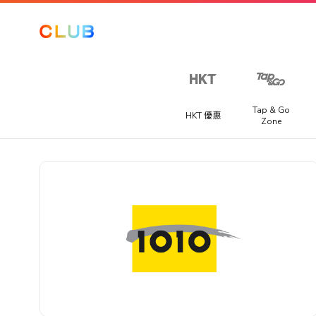
讓我們
一起探
索更
多！
Tap & Go
HKT 優惠
Zone
從以下選
項中至少
Club 積分專區
海外賽事套票
選擇三個
提供不同國家精彩賽事旅遊套票，讓你快人一步搶購到一級
喜好，以
獎賞
程式、足球聯賽或馬拉松門票。
提升你在
The Club
推廣優惠
的體驗。​
宅渡假
你可以隨
提供宅度假優惠，每間酒店都各有特色，包括精緻晚餐、自
手機、電腦及潮物
時在「會
早餐、兒童樂園或SPA水療服務等。
籍資料」
電玩及電競
>「修改個
人資料」
家電及家品