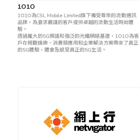
>「喜好設
1O1O
定」中更
親子及寵物
1O1O為CSL Mobile Limited旗下備受尊崇的流動通訊
新你的喜
品牌，為要求嚴謹的客戶提供卓越的流動生活時尚體
好或通訊
餐飲及體驗
驗。
設定。
透過龐大的5G頻譜和強泛的光纖網絡基建，1O1O為客
美酒、餐飲及禮券​
戶在視聽娛樂、消費類應用和企業解決方案帶來了真正
最少選擇3個
的5G體驗，體會及感受真正的5G生活。
健康與運動
美容及個人護理​
戶外及旅行
送禮及精品
中小企專區