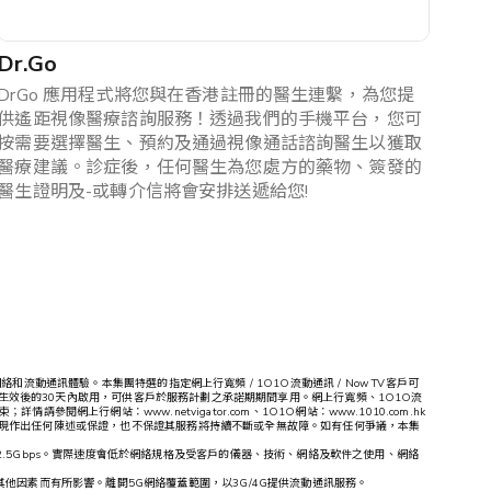
Dr.Go
DrGo 應用程式將您與在香港註冊的醫生連繫，為您提
供遙距視像醫療諮詢服務！透過我們的手機平台，您可
按需要選擇醫生、預約及通過視像通話諮詢醫生以獲取
醫療建議。診症後，任何醫生為您處方的藥物、簽發的
醫生證明及-或轉介信將會安排送遞給您!
和流動通訊體驗。本集團特選的指定網上行寬頻 / 1O1O流動通訊 / Now TV客戶可
服務計劃生效後的30天內啟用，可供客戶於服務計劃之承諾期期間享用。網上行寬頻、1O1O流
；詳情請參閱網上行網站：www.netvigator.com、1O1O網站：www.1010.com.hk
量或表現作出任何陳述或保證，也不保證其服務將持續不斷或全無故障。如有任何爭議，本集
.5Gbps。實際速度會低於網絡規格及受客戶的儀器、技術、網絡及軟件之使用、網絡
他因素而有所影響。離開5G網絡覆蓋範圍，以3G/4G提供流動通訊服務。