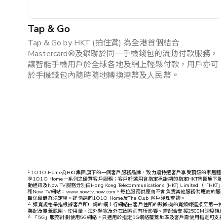
Tap & Go
Tap & Go by HKT (拍住賞) 為全港首個結合
Mastercard®及銀聯於同一手機錢包的流動付款服務，
讓智能手機用戶於全球各地及網上輕鬆付款，用戶亦可
於手機錢包內隨時隨地轉換港幣及人民幣。
1
1O1O Home為HKT集團旗下的一個客戶服務品牌，致力讓特選客戶享受頂級的家居體驗
享1O1O Home一系列之優質客戶服務；客戶於選用含指定承諾期的指定HKT集團旗下服
動通訊及Now TV服務分別由Hong Kong Telecommunications (HKT) Lim
和Now TV網站：www.nowtv.now.com。每位服務供應商不會負責其他
團保留最終決定權。詳情請向1O1O Home及The Club 客戶經理查詢。
2.
頻寬規格是指根據客戶所申請的網上行網絡由客戶住所的數據機的寬頻線連接至第一台網
裝配及覆蓋範圍、使用量、海外頻寬及外在因素而有所影響。需配合支援2500M速度規
3.
「5G」服務計劃使用5G網絡。只適用於指定5G網絡覆蓋地區及客戶需使用指定可支