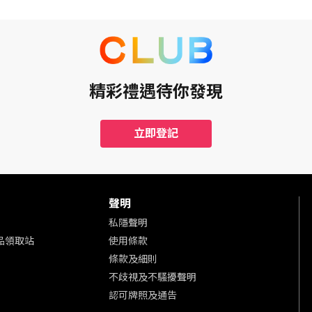
精彩禮遇待你發現
立即登記
聲明
私隱聲明
 商品領取站
使用條款
條款及細則
不歧視及不騷擾聲明
認可牌照及通告