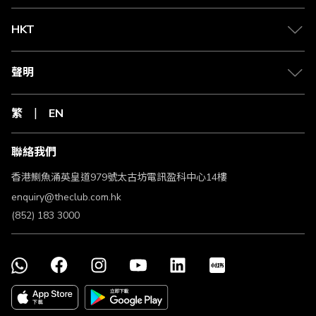
必須提供有關購物收據以作核實賺取Club積分資格之用。會
員必須於由交易日期起計180日內（「追溯期」）向The
HKT
Club要求核實賺取Club積分資格。如會員未能在追溯期內提
出，則補回Club積分的權利將被沒收，並且將不會獲得任何
補償。
聲明
The Club會員或因不同原因而未能符合享有此優惠的資格，
The Club和商戶或未能對The Club會員未能符合享有此優惠
的資格而提供準確原因。以下是部分導致未能符合享有此優
繁
EN
惠的常見原因：
a. The Club會員向商戶退還貨品或取消服務。
b. The Club會員最後點擊的網頁非來自The Club網頁的商戶
聯絡我們
連結。
c. The Club會員由The Club網站前往各合作商戶後，使用該
香港鰂魚涌英皇道979號太古坊電訊盈科中心14樓
合作網站的手機應用程式完成交易。
d. The Club會員使用由商戶推出的優惠促銷如「推薦朋友」
enquiry@theclub.com.hk
或類似之推廣優惠。
(852) 183 3000
e. The Club會員未有處理早前置於購物籃內之貨品，同時在
交易時未有更新網頁。
f. The Club會員於交易前清除 Cookies/網頁瀏覽記錄，或受
某些彈出式廣告/廣告過濾軟件影響交易追溯。
g. The Club會員未能成功付款或符合商戶之信用檢查。
h. The Club會員之交易未能符合商戶之條款及細則。
i. 如同一個商戶網站出現在多個瀏覽器可能會影響交易追溯。