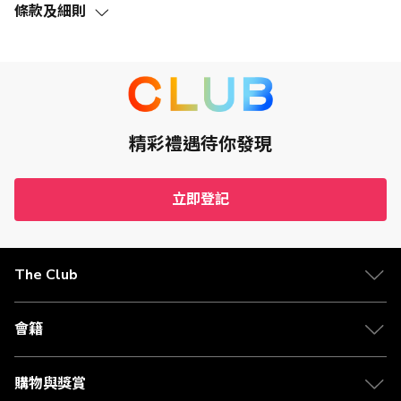
條款及細則
此優惠（定義見下文）的推廣期由2023年9月1日至2027年7
月31日，包括首尾兩日（「推廣期」）。
The Club的會員（「The Club會員」）透過指定的太古資源
有限公司（「商戶」）網頁連結成功訂購訂單 (不包括無效、
取消、退回及/或更換之貨品) ，淨額消費 (須扣除運費及折扣)
（「合資格交易」）滿HK$3可賺取1 Club積分（「優
惠」）。
精彩禮遇待你發現
必須已登記及成功啟動Club HKT Limited（「The Club」）
之The Club會員方有資格獲得此優惠。
如欲賺取Club積分，The Club會員必須於購物時登入The
立即登記
Club的會員帳戶。
The Club會員於購物時必須確保閣下的瀏覽器設置為關閉廣
告攔截及啟用Cookies功能。
此優惠不能與商戶其他優惠或折扣同時享用，不可兌換現金
The Club
或為現金等價物。
此優惠下的Club積分會於每次合資格交易確認，並可能需要
在免費退貨期或行程完成起120天後存入The Club會員帳
戶。
會籍
實際可賺取的佣金將於商戶收到款項時計算(按付款時的外幣
匯率而不同)。
The Club會員應保留購物收據直至相關的Club積分成功存入
購物與獎賞
The Club會員帳戶內。有關賺取Club積分資格的查詢，會員