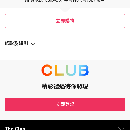
所賺取的 Club積分將會存入會員的帳戶
立即購物
條款及細則
此優惠（定義見下文）的推廣期由2021年3月25日至2027年7
月31日，包括首尾兩日（「推廣期」）。
The Club的會員（「The Club會員」）透過指定的
INTERFOCUS, INC. AND INTERFOCUS EU LIMITED（「商
戶」）網頁連結成功訂購訂單 (不包括無效、取消、退回及-
或更換之貨品) ，淨額消費 (須扣除運費及折扣) （「合資格交
易」）滿HK$5方可賺取1 Club積分（「優惠」）。
精彩禮遇待你發現
必須已登記及成功啟動Club HKT Limited（「The Club」）
之The Club會員方有資格獲得此優惠。
如欲賺取Club積分，The Club會員必須於購物時登入The
立即登記
Club的會員帳戶。
The Club會員於購物時必須確保閣下的瀏覽器設置為關閉廣
告攔截及啟用Cookies功能。
此優惠不能與商戶其他優惠或折扣同時享用，不可兌換現金
The Club
或為現金等價物。