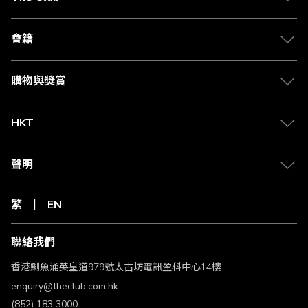
此優惠下的Club積分會於每次合資格交易確認及免費退貨期
後120天內存入The Club會員帳戶內。
實際可賺取的佣金將於商戶收到款項時計算(按付款時的外幣
會籍
匯率而不同)。
The Club會員應保留購物收據直至相關的Club積分成功存入
The Club會員帳戶內。當與The Club聯絡時，會員必須提供
購物與獎賞
有關購物收據以作核實申領補回Club積分用途。
The Club會員或因不同原因而未能符合享有此優惠的資格，
The Club和商戶或未能對The Club會員未能符合享有此優惠
HKT
的資格而提供準確原因。以下是部分導致未能符合享有此優
惠的常見原因：
a. The Club會員向商戶退還貨品或取消服務。
聲明
b. The Club會員最後點擊的網頁非來自The Club網頁的商戶
連結。
c. The Club會員由The Club網站前往各合作商戶後，使用該
繁
EN
合作網站的手機應用程式完成交易。
d. The Club會員使用由商戶推出的優惠促銷如「推薦朋友」
或類似之推廣優惠。
聯絡我們
e. The Club會員未有處理早前置於購物籃內之貨品，同時在
交易時未有更新網頁。
香港鰂魚涌英皇道979號太古坊電訊盈科中心14樓
f. The Club會員於交易前清除 Cookies- 網頁瀏覽記錄，或受
某些彈出式廣告-廣告過濾軟件影響交易追溯。
enquiry@theclub.com.hk
g. The Club會員未能成功付款或符合商戶之信用檢查。
(852) 183 3000