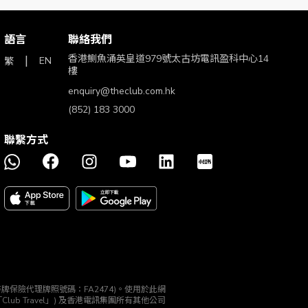
語言
聯絡我們
香港鰂魚涌英皇道979號太古坊電訊盈科中心14
EN
繁
樓
enquiry@theclub.com.hk
(852) 183 3000
 Club對商戶所提供之產品及服務質素概不承擔任何責任，商戶將負
聯繫方式
o/footer-contents?foterMenuSeq=14
) 的條款及細則約束。The
站
www.theclub.com.hk
或致電The Club 服務熱線1833000。
理機構 (持牌保險代理牌照號碼：FA2474)。使用於此網
 (「Club Travel」) 及香港電訊集團所有其他公司