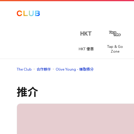
讓我們
一起探
索更
多！
Tap & Go
HKT 優惠
Zone
從以下選
項中至少
Club 積分專區
海外賽事套票
The Club
合作夥伴
Olive Young - 賺取積分
選擇三個
提供不同國家精彩賽事旅遊套票，讓你快人一步搶購到一級
喜好，以
獎賞
程式、足球聯賽或馬拉松門票。
提升你在
推介
The Club
推廣優惠
的體驗。​
宅渡假
你可以隨
提供宅度假優惠，每間酒店都各有特色，包括精緻晚餐、自
手機、電腦及潮物
時在「會
早餐、兒童樂園或SPA水療服務等。
籍資料」
電玩及電競
>「修改個
人資料」
家電及家品