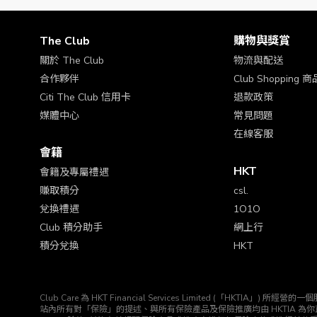
a. The Club會員向商戶退還貨品或取消服務。
b. The Club會員最後點擊的網頁非來自The Club網頁
c. The Club會員由The Club網站前往各合作商
The Club
購物與獎賞
d. The Club會員使用由商戶推出的優惠促銷如「推薦
e. The Club會員未有處理早前置於購物籃內之貨品，
關於 The Club
物流與配送
f. The Club會員於交易前清除 Cookies/ 網頁
合作夥伴
Club Shopping
g. The Club會員未能成功付款或符合商戶之信用檢查。
Citi The Club 信用卡
退款政策
h. The Club會員之交易未能符合商戶之條款及細則。
i. 如同一個商戶網站出現在多個瀏覽器可能會影響交易追
媒體中心
常見問題
所有產品及服務均由商戶提供予The Club會員。The 
在線客服
上所有產品及服務的法律責任。
會籍
The Club及商戶保留權利取消任何The Club會員因欺
本推廣受The Club (
https://www.theclub.com.hk/zh/term
HKT
會籍及專屬禮遇
Club及商戶保留更改及取消推廣期，及對是項條款及細則
賺取積分
csl.
請於進行任何交易前，確保充分了解商戶列明之商戶資料
本條款及細則的中英文版本如有任何差異，一概以英文版本為
兌換禮遇
1O1O
Club 積分助手
網上行
積分兌換
HKT
Club Care 為 HKT Financial Services Limited (「H
站內所有對「保險」的提述、與所有保險產品及保險推廣均由 HKTIA 為你直接安排。Club HK