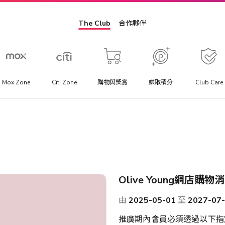
The Club
合作夥伴
Mox Zone
Citi Zone
購物與獎賞
賺取積分
Club Care
景點門票
方
提供你最優惠價格的景點門票、一日遊行程與當地交通套票優
惠。
助
Olive Young網店購物消費
由
2025-05-01
至
2027-07
推廣期內會員必須透過以下指定的