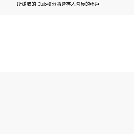
所賺取的 Club積分將會存入會員的帳戶
包括無效、取消、退回及/或更換之貨品) ，淨額消費 (須扣除運費及折扣)
提供有關購物收據以作核實賺取Club積分資格之用。會員必須於由交
權利將被沒收，並且將不會獲得任何補償。
交易取消的常見原因：