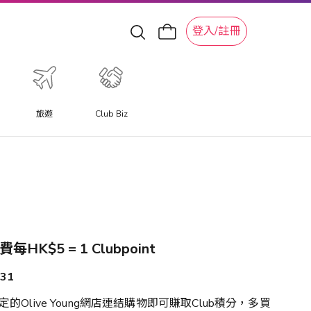
登入/註冊
旅遊
Club Biz
特色旅遊體驗
體驗提供與以往不同的旅遊體驗，讓您更深入體驗當地特色文
化體驗、水上活動、滑雪冒險和景點。
每HK$5 = 1 Clubpoint
-31
Olive Young網店連結購物即可賺取Club積分，多買