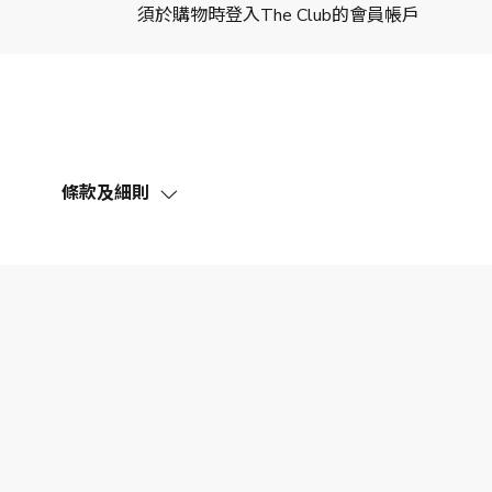
須於購物時登入The Club的會員帳戶
條款及細則
此優惠（定義見下文）的推廣期由2025年5月1日至202
此優惠不適用於Olive Young 韓文網站。
The Club的會員（「The Club會員」）透過指定的CJ 
（「合資格交易」）滿HK$5方可賺取1 Club積分（「優
必須已登記及成功啟動Club HKT Limited（「The Cl
如欲賺取Club積分，The Club會員必須於購物時登入The
The Club會員於購物時必須確保閣下的瀏覽器設置為關閉
此優惠不能與商戶其他優惠或折扣同時享用，不可兌換現
此優惠下的Club積分會於每次合資格交易確認，並可能需要
實際可賺取的佣金將於商戶收到款項時計算(按付款時的
The Club會員應保留購物收據直至相關的Club積分成
易日期起計180日內（「追溯期」）向The Club要求
經The Club指定商戶連接賺取之Club積分可因不同