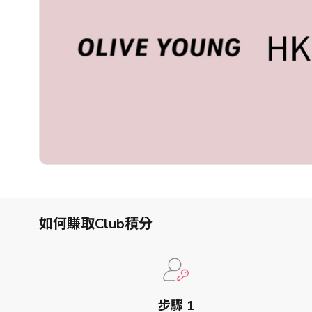
>「喜好設
定」中更
親子及寵物
新你的喜
好或通訊
餐飲及體驗
設定。
美酒、餐飲及禮券​
最少選擇3個
健康與運動
美容及個人護理​
戶外及旅行
送禮及精品
如何賺取Club積分
中小企專區
步驟 1