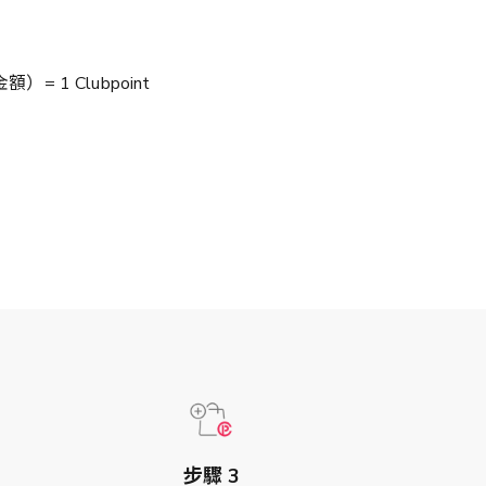
 1 Clubpoint
步驟 3