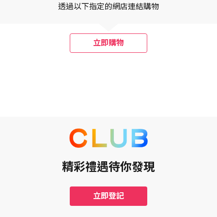
透過以下指定的網店連結購物
立即購物
7年7月31日，包括首尾兩日（「推廣期」）。
Olive Young Corporation（「商戶」）網頁連結成功訂購訂單 (不
惠」）。
ub」）之The Club會員方有資格獲得此優惠。
 Club的會員帳戶。
廣告攔截及啟用Cookies功能。
精彩禮遇待你發現
金或為現金等價物。
在免費退貨期或行程完成起120天後存入The Club會員帳戶。
外幣匯率而不同
)。
功存入The Club會員帳戶內。有關賺取Club積分資格的查詢，會員必須
立即登記
核實賺取Club積分資格。如會員未能在追溯期內提出，則補回Club積分的
原因而取消。商戶或未能對The Club提出取消之準確原因。以下是部分導致