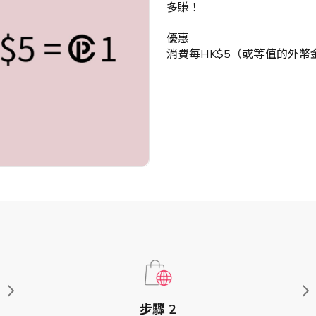
多賺！
優惠
消費每HK$5（或等值的外幣金額）=
步驟 2