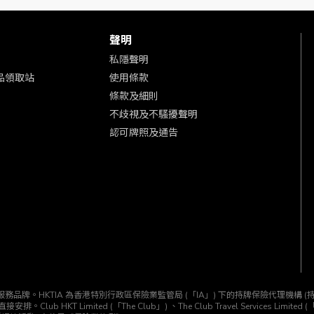
的商戶連結。
戶後，使用該合作網站的手機應用程式完成交易。
聲明
朋友」或類似之推廣優惠。
同時在交易時未有更新網頁。
私隱聲明
瀏覽記錄，或受某些彈出式廣告/廣告過濾軟件影響交易追溯。
 商品領取站
使用條款
條款及細則
溯。
不歧視及不騷擾聲明
Club並非產品及 / 或服務之供應商，亦不對其作出任何表述或保證。The
認可牌照及通告
詐行為及/或活動而賺取Club積分的資格。
s-and-conditions.html
) 及商戶(
https://global.oliveyoung.com/foot-inf
之改動而毋須作出事前通知的權利。如有任何疑問，請瀏覽The Club 網
及交易細則。任何因誤解而提出之索償申請將不獲處理。
準。如有任何爭議，The Club 及商戶將保留最終決定權。
KTIA」) 所經營的一個服務品牌。HKTIA 為香港特別行政區保險業監管局 (「IA」) 下的持牌保險代
T Limited (「The Club」) 、The Club Travel Services Limited