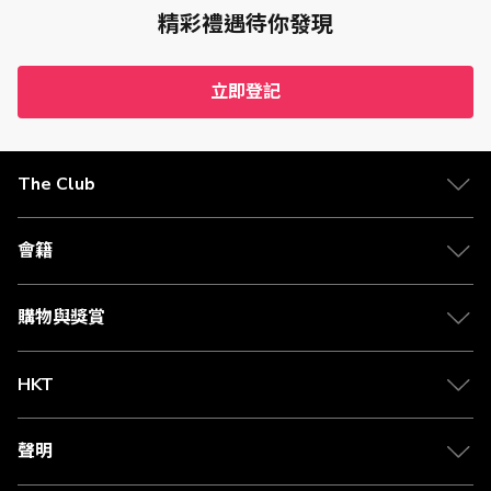
指定之Now TV服務月費賺取Club積分只適用於Now TV個人
精彩禮遇待你發現
登記住宅客戶（「
合資格住宅客戶
」）及特選Now TV商業登
記客戶（「
合資格商業客戶
」）。Now TV由電訊盈科媒體有
限公司提供。
立即登記
以商業登記號碼登記The Club會籍的合資格商業客戶每年度
可以從所有香港電訊附屬機構提供之指定服務中賺取上限為
5,000 的Club積分，但該合資格商業客戶必須於登記The
Club會籍時（或最晚於登記當月月尾前）提供其Now TV賬
The Club
單號碼。
每位合資格住宅客戶必須以其香港身分證號碼或護照號碼登
記The Club會籍。
每位合資格住宅客戶或合資格商業客戶及同時為The Club會
會籍
員的客戸，每個月可從其Now TV服務月費中的每HK$10賺
取1 Club積分，電訊盈科媒體有限公司可更改此賺取Club積
分的比率，而不作事先通知。為免生疑問，不適用於賺取
購物與獎賞
Club積分的月費項目包括但不限於遺失器材費用、按金調整
費用、付款相關之調整費用、延遲付款費用或利息。
Club積分將於每位客戶成功登記及啟動The Club會籍後的下
HKT
一個月賬單發出日期後約4至8個星期內自動存入The Club帳
戶。如任何合資格住宅客戶或合資格商業客戶未能收取Club
積分或就有關收取或計算Club積分或賺取Club積分的資格上
聲明
有任何疑問或問題，請直聯絡Now TV客戶服務熱線 (852)
183 3888。