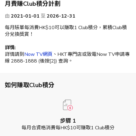
月費賺Club積分計劃
由
2021-01-01
至
2026-12-31
每月賬單每消費HK$10可以賺取1 Club積分，累積Club積
分兌換獎賞！
詳情:
詳情請到
Now TV網頁
、HKT專門店或致電Now TV申請專
線 2888-1888 (後按[2]) 查詢。
如何賺取Club積分
步驟 1
每月合資格消費每HK$10可賺取1 Club積分