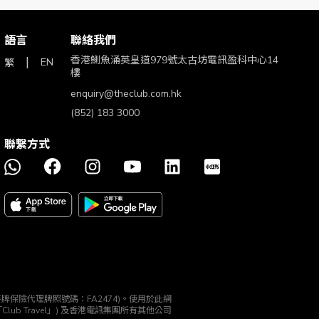
語言
聯絡我們
香港鰂魚涌英皇道979號太古坊電訊盈科中心14
EN
繁
樓
enquiry@theclub.com.hk
(852) 183 3000
聯繫方式
理機構 (持牌保險代理牌照號碼：FA2474)。使用於此網
 (「Club Travel」) 及香港電訊集團所有其他公司