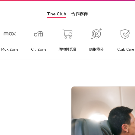
The Club
合作夥伴
Mox Zone
Citi Zone
購物與獎賞
賺取積分
Club Care
景點門票
方
提供你最優惠價格的景點門票、一日遊行程與當地交通套票優
惠。
助