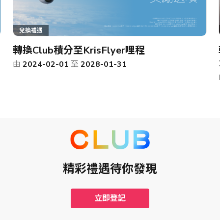
兌換禮遇
轉換Club積分至KrisFlyer哩程
由
2024-02-01
至
2028-01-31
精彩禮遇待你發現
立即登記