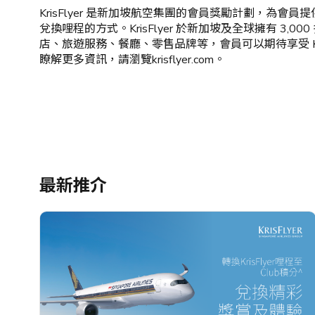
>「喜好設
KrisFlyer 是新加坡航空集團的會員獎勵計劃，為會
定」中更
兌換哩程的方式。KrisFlyer 於新加坡及全球擁有 3,
親子及寵物
新你的喜
店、旅遊服務、餐廳、零售品牌等，會員可以期待享受 Kri
好或通訊
瞭解更多資訊，請瀏覽krisflyer.com。
餐飲及體驗
設定。
美酒、餐飲及禮券​
最少選擇3個
健康與運動
美容及個人護理​
最新推介
戶外及旅行
送禮及精品
中小企專區