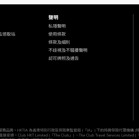
聲明
私隱聲明
 商品領取站
使用條款
條款及細則
不歧視及不騷擾聲明
認可牌照及通告
KTIA」) 所經營的一個服務品牌。HKTIA 為香港特別行政區保險業監管局 (「IA」) 下的持牌保險代
T Limited (「The Club」) 、The Club Travel Services Limited