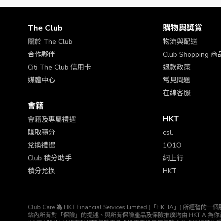
The Club
購物與獎賞
關於 The Club
物流與配送
合作夥伴
Club Shopping
Citi The Club 信用卡
退款政策
媒體中心
常見問題
在線客服
會籍
HKT
會籍及專屬禮遇
賺取積分
csl.
兌換禮遇
1O1O
Club 積分助手
網上行
積分兌換
HKT
Club Care 為 HKT Financial Services Limited (「H
站內所有對「保險」的提述、與所有保險產品及保險推廣均由 HKTIA 為你直接安排。Club HK