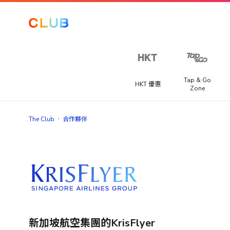
讓我們
一起探
索更
多！
Tap & Go
HKT 優惠
Zone
從以下選
項中至少
Club 積分專區
海外賽事套票
The Club
合作夥伴
選擇三個
提供不同國家精彩賽事旅遊套票，讓你快人一步搶購到一級
喜好，以
獎賞
程式、足球聯賽或馬拉松門票。
提升你在
The Club
推廣優惠
的體驗。​
宅渡假
你可以隨
提供宅度假優惠，每間酒店都各有特色，包括精緻晚餐、自
手機、電腦及潮物
時在「會
早餐、兒童樂園或SPA水療服務等。
籍資料」
電玩及電競
>「修改個
新加坡航空集團的KrisFlyer
人資料」
家電及家品