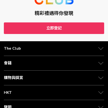
賬中賺取1% Club積分回贈。
**Club積分回贈的百分比和價值是根據Club Shopping内之「積分扣
減價格功能」的Club積分兌換率 (即每5 Club積分 = 港幣1元)。相關
精彩禮遇待你發現
兌換率會不時更改並不會另行通知。
立即登記
The Club
會籍
購物與獎賞
HKT
聲明