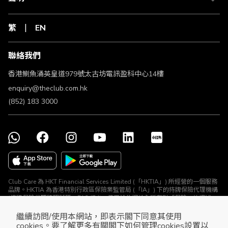
繁
EN
聯絡我們
香港鰂魚涌英皇道979號太古坊電訊盈科中心14樓
enquiry@theclub.com.hk
(852) 183 3000
Club Care 為 HKT Financial Services Limited (「HKTIA」) 所經營的一個服務
品牌。HKTIA 為香港特別行政區保險業監管局 (「IA」) 下的持牌保險代理機構
(持牌保險代理牌照號碼：FA2474)。使用於此網站內所有對「保險」的提述、
與所有保險產品及保險推廣均由 HKTIA 為你直接安排。Club HKT Limited
(「The Club」) 、The Club Travel Services Limited (「Club Travel」) 及香港
繼續訪問/使用本網站，即表示閣下同意其使用
電訊集團所有其他公司 (HKTIA除外) 並沒有就相關保險產品或推廣安排任何保
cookies。要了解更多有關閣下如何管理cookies設置以