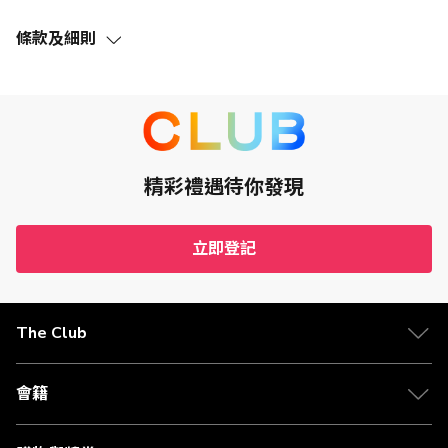
條款及細則
此優惠（定義見下文）的推廣期由2023年9月1日至2027年7
月31日，包括首尾兩日（「推廣期」）。
The Club的會員（「The Club會員」）透過指定的捷成飲料
有限公司（「商戶」）網頁連結成功訂購訂單 (不包括無效、
取消、退回及/或更換之貨品) ，淨額消費 (須扣除運費及折扣)
（「合資格交易」）滿HK$3可賺取1 Club積分（「優
惠」）。
精彩禮遇待你發現
必須已登記及成功啟動Club HKT Limited（「The Club」）
之The Club會員方有資格獲得此優惠。
如欲賺取Club積分，The Club會員必須於購物時登入The
立即登記
Club的會員帳戶。
The Club會員於購物時必須確保閣下的瀏覽器設置為關閉廣
告攔截及啟用Cookies功能。
此優惠不能與商戶其他優惠或折扣同時享用，不可兌換現金
The Club
或為現金等價物。
此優惠下的Club積分會於每次合資格交易確認及免費退貨期
後120天內存入The Club會員帳戶內。
實際可賺取的佣金將於商戶收到款項時計算(按付款時的外幣
會籍
匯率而不同)。
The Club會員應保留購物收據直至相關的Club積分成功存入