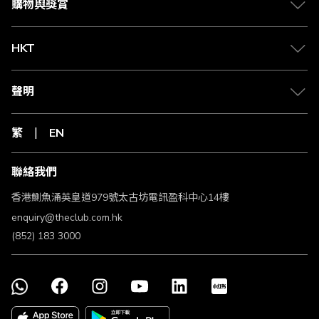
The Club會員帳戶內。有關賺取Club積分資格的查詢，會員
購物與獎賞
必須提供有關購物收據以作核實賺取Club積分資格之用。會
員必須於由交易日期起計180日內（「追溯期」）向The
Club要求核實賺取Club積分資格。如會員未能在追溯期內提
HKT
出，則補回Club積分的權利將被沒收，並且將不會獲得任何
補償。
The Club會員或因不同原因而未能符合享有此優惠的資格，
聲明
The Club和商戶或未能對The Club會員未能符合享有此優惠
的資格而提供準確原因。以下是部分導致未能符合享有此優
惠的常見原因：
繁
EN
a. The Club會員向商戶退還貨品或取消服務。
b. The Club會員最後點擊的網頁非來自The Club網頁的商戶
連結。
聯絡我們
c. The Club會員由The Club網站前往各合作商戶後，使用該
合作網站的手機應用程式完成交易。
香港鰂魚涌英皇道979號太古坊電訊盈科中心14樓
d. The Club會員使用由商戶推出的優惠促銷如「推薦朋友」
或類似之推廣優惠。
enquiry@theclub.com.hk
e. The Club會員未有處理早前置於購物籃內之貨品，同時在
(852) 183 3000
交易時未有更新網頁。
f. The Club會員於交易前清除 Cookies/網頁瀏覽記錄，或受
某些彈出式廣告/廣告過濾軟件影響交易追溯。
g. The Club會員未能成功付款或符合商戶之信用檢查。
h. The Club會員之交易未能符合商戶之條款及細則。
i. 如同一個商戶網站出現在多個瀏覽器可能會影響交易追溯。