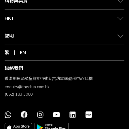
購物與獎賞
The Club會員帳戶內。有關賺取Club積分資格的查詢，會員
必須提供有關購物收據以作核實賺取Club積分資格之用。會
員必須於由交易日期起計180日內（「追溯期」）向The
HKT
Club要求核實賺取Club積分資格。如會員未能在追溯期內提
出，則補回Club積分的權利將被沒收，並且將不會獲得任何
補償。
聲明
The Club會員或因不同原因而未能符合享有此優惠的資格，
The Club和商戶或未能對The Club會員未能符合享有此優惠
的資格而提供準確原因。以下是部分導致未能符合享有此優
繁
EN
惠的常見原因：
a. The Club會員向商戶退還貨品或取消服務。
b. The Club會員最後點擊的網頁非來自The Club網頁的商戶
聯絡我們
連結。
c. The Club會員由The Club網站前往各合作商戶後，使用該
香港鰂魚涌英皇道979號太古坊電訊盈科中心14樓
合作網站的手機應用程式完成交易。
d. The Club會員使用由商戶推出的優惠促銷如「推薦朋友」
enquiry@theclub.com.hk
或類似之推廣優惠。
(852) 183 3000
e. The Club會員未有處理早前置於購物籃內之貨品，同時在
交易時未有更新網頁。
f. The Club會員於交易前清除 Cookies/網頁瀏覽記錄，或受
某些彈出式廣告/廣告過濾軟件影響交易追溯。
g. The Club會員未能成功付款或符合商戶之信用檢查。
h. The Club會員之交易未能符合商戶之條款及細則。