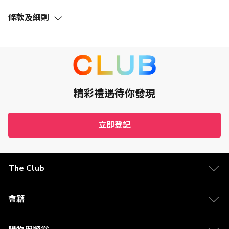
條款及細則
此優惠（定義見下文）的推廣期由2019年7月1日至2027年7
月31日，包括首尾兩日（「推廣期」）。
The Club的會員（「The Club會員」）透過指定的
CHARLESKEITH.COM私人有限公司（「商戶」）網頁連結成
功訂購訂單 (不包括無效、取消、退回及/或更換之貨品) ，淨
額消費 (須扣除運費及折扣) （「合資格交易」）滿HK$3方可
賺取1 Club積分（「優惠」）。
精彩禮遇待你發現
必須已登記及成功啟動Club HKT Limited（「The Club」）
之The Club會員方有資格獲得此優惠。
如欲賺取Club積分，The Club會員必須於購物時登入The
立即登記
Club的會員帳戶。
The Club會員於購物時必須確保閣下的瀏覽器設置為關閉廣
告攔截及啟用Cookies功能。
此優惠不能與商戶其他優惠或折扣同時享用，不可兌換現金
The Club
或為現金等價物。
此優惠下的Club積分會於每次合資格交易確認，並可能需要
在免費退貨期或行程完成起120天後存入The Club會員帳
戶。
會籍
實際可賺取的佣金將於商戶收到款項時計算(按付款時的外幣
匯率而不同)。
The Club會員應保留購物收據直至相關的Club積分成功存入