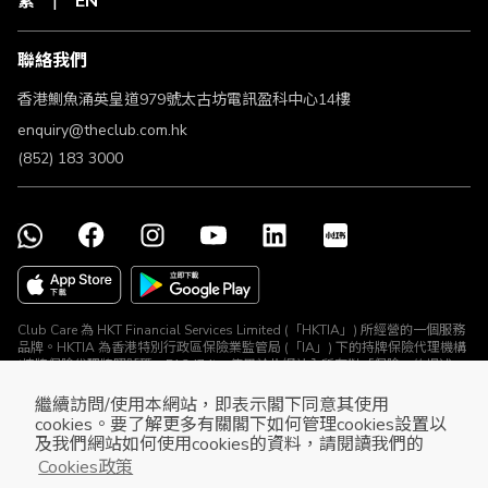
繁
EN
聯絡我們
香港鰂魚涌英皇道979號太古坊電訊盈科中心14樓
enquiry@theclub.com.hk
(852) 183 3000
Club Care 為 HKT Financial Services Limited (「HKTIA」) 所經營的一個服務
品牌。HKTIA 為香港特別行政區保險業監管局 (「IA」) 下的持牌保險代理機構
(持牌保險代理牌照號碼：FA2474)。使用於此網站內所有對「保險」的提述、
與所有保險產品及保險推廣均由 HKTIA 為你直接安排。Club HKT Limited
(「The Club」) 、The Club Travel Services Limited (「Club Travel」) 及香港
繼續訪問/使用本網站，即表示閣下同意其使用
電訊集團所有其他公司 (HKTIA除外) 並沒有就相關保險產品或推廣安排任何保
cookies。要了解更多有關閣下如何管理cookies設置以
險合約或進行其他受規管活動 (定義見《保險業條例》)。
及我們網站如何使用cookies的資料，請閱讀我們的
貴金屬及寶石A類註冊交易商 (註冊號碼：A-B-26-02-10478)
Cookies政策
© The Club 2026. 保留所有權利.