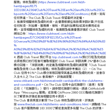
服務」條款及細則 (
https://www.clubtravel.com.hk/zh-
hant/pages/8175
1ED106CA2364/Club%20Travel%20Earn%20and%20Use%20Clu
bpoints%20Service%20Terms%20and%20Conditions
) 約束。如有
任何爭議，The Club 及 Club Travel 保留最終決定權。
3. 推廣受相關條款及細則約束。此優惠根據住宿房價淨額計算(不包括
任何稅項、附加費、服務費、徵稅、燃油附加費和/或其他費用或收
費)，並受相關條款及細則約束，推廣期及推廣優惠詳情於 Club Travel
網站公佈︰
https://www.clubtravel.com.hk/zh-
hant/pages/D7C0426E50F82135/Clu b%20Travel-
GOversea%20%E8%BF%8E%E6%96%B0%E5%84%AA%E6%83
%
A0%E9%85%92%E5%BA%97%E6%A2%9D%E6%AC%BE%E5
%8F%8A%E7%B4%B0%E5%89%87%E6%A2%9D%E6%AC%BE
4. 透過 Club Travel 預訂平台
trip.clubtravel.com.hk
預訂行程及完成該
合資格預訂的行程後可獲取相當於 Club Travel 淨額消費 2%*基本Club
積分回贈。「淨額消費」的定義及相關條款及細則請瀏覽「Club Travel
賺取及使用 Club 積分服務」條款及細則請參考備註（2）。Citi The
Club 信用卡1%* Club積分簽賬回贈受其產品條款及細則約束，並會存
入主卡人之 The Club 會員帳戶，詳情請瀏覽：
www.citibank.com.hk/chinese/credit-cards/pdf/citi-the-club/terms-
and-conditions.pdf
。Citi The Club 信用卡由花旗銀行（香港）有限
公司（「花旗銀行」）發行。請參閱花旗銀行網站、透過 CitiMobile®
App「Messaging 服務」或致電 CitiPhone 2860 0333聯絡花旗銀行
以了解更多詳情或查詢相關信用卡資訊。
The Club 會員獎賞計劃受 The Club 條款及細則約束，詳情請
按
www.theclub.com.hk/zh/terms-and-conditions.html
。請聯絡 The
Club 客戶服務熱線 183 3000了解或查詢更多有關 The Club 的詳情。