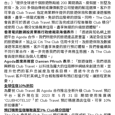
1
台」）
提供全球過千個旅遊熱點逾 200 萬間酒店、度假屋、別墅及
民宿，及 200 多個由傳統或廉價航空公司營運的航班選擇。客戶亦
可享由 Club Travel 指定商業夥伴提供的旅遊保險和數據漫遊服務
優惠，盡享一條龍式服務，免卻四出搜尋的煩惱。同時，The Club
2
會員更可於透過 Club Travel 預訂及完成該行程後賺取 Club 積分
2
或使用 Club 積分兌換機票住宿，盡享無縫的升級旅遊體驗
。
香港電訊數碼投資業務行政總裁梁海儀表示：
「透過與知名網上旅
遊平台 Agoda 合作，我們所提供的旅遊產品更豐富，滿足急促反彈
的旅遊需求。加上以 Citi The Club 信用卡支付，及旅遊保險及數據
漫遊等其他服務，客戶可盡享無憂的旅行預訂體驗。我們會繼續與
不同行業合作，進一步完善我們的電子商務生態圈，為 The Club
會員提供精彩及個人化體驗。」
Agoda首席商務官 Damien Pfirsch 表示：
「旅遊復甦，我們很高
興夥拍 Club Travel，以科技及龐大的住宿夥伴網絡來創建方案，並
提升他們的客戶忠誠度及增長目標。 透過今次合作，Club
Travel 客戶可於其網上平台輕鬆搜尋和預訂超值行程，讓旅程更無
憂。」
全球住宿10%折扣
為慶祝 Club Travel 與 Agoda 合作推出全新升級 Club Travel 預訂
平台，客戶現在至 2023 年 5 月 31 日 期間使用推廣碼
3
“CLUBHOTEL10”
於 Club Travel 預訂精選酒店住宿，可享 10%
3
折扣優惠
。
4
預訂機票住宿賺取高至3% Club積分回贈