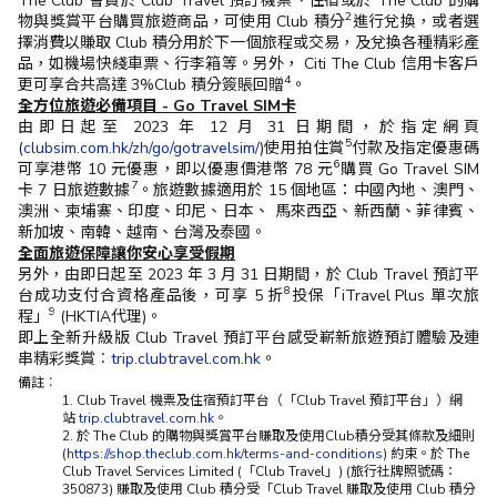
The Club 會員於 Club Travel 預訂機票、住宿或於 The Club 的購
2
物與獎賞平台購買旅遊商品，可使用 Club 積分
進行兌換，或者選
擇消費以賺取 Club 積分用於下一個旅程或交易，及兌換各種精彩產
品，如機場快綫車票、行李箱等。另外， Citi The Club 信用卡客戶
4
更可享合共高達 3%Club 積分簽賬回贈
。
全方位旅遊必備項目 - Go Travel SIM卡
由即日起至 2023 年 12 月 31 日期間，於指定網頁
5
(
clubsim.com.hk/zh/go/gotravelsim/
)使用拍住賞
付款及指定優惠碼
6
可享港幣 10 元優惠，即以優惠價港幣 78 元
購買 Go Travel SIM
7
卡 7 日旅遊數據
。旅遊數據適用於 15 個地區：中國內地、澳門、
澳洲、柬埔寨、印度、印尼、日本、 馬來西亞、新西蘭、菲律賓、
新加坡、南韓、越南、台灣及泰國。
全面旅遊保障讓你安心享受假期
另外，由即日起至 2023 年 3 月 31 日期間，於 Club Travel 預訂平
8
台成功支付合資格產品後，可享 5 折
投保「iTravel Plus 單次旅
9
程」
(HKTIA代理)。
即上全新升級版 Club Travel 預訂平台感受嶄新旅遊預訂體驗及連
串精彩獎賞︰
trip.clubtravel.com.hk
。
備註︰
1. Club Travel 機票及住宿預訂平台（「Club Travel 預訂平台」）網
站
trip.clubtravel.com.hk
。
2. 於 The Club 的購物與獎賞平台賺取及使用Club積分受其條款及細則
(
https://shop.theclub.com.hk/terms-and-conditions
) 約束。於 The
Club Travel Services Limited (「Club Travel」) (旅行社牌照號碼：
350873) 賺取及使用 Club 積分受「Club Travel 賺取及使用 Club 積分