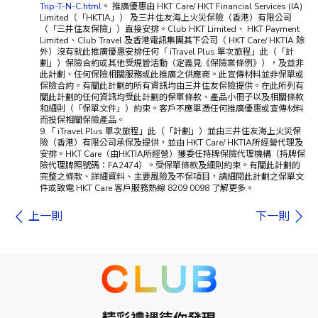
Trip-T-N-C.html
。 推廣優惠由 HKT Care/ HKT Financial Services (IA)
Limited（「HKTIA」） 及三井住友海上火災保險（香港）有限公司
（「三井住友保險」）直接安排。Club HKT Limited、 HKT Payment
Limited、Club Travel 及香港電訊集團其下公司（ HKT Care/ HKTIA 除
外）沒有就此推廣優惠安排任何「 iTravel Plus 單次旅程」此（「計
劃」）保險合約或其他受規管活動（定義見《保險業條例》），及並非
此計劃、任何保險相關服務或此推廣之供應商。此宣傳材料並非保單或
保險合約。有關此計劃的所有資訊均由三井住友保險提供。在此所列有
關此計劃的任何資訊均受此計劃的保單條款、產品小冊子以及相關條款
和細則（「保單文件」）約束。客戶不應單憑任何推廣優惠或宣傳材料
而投保相關保險產品。
9.「 iTravel Plus 單次旅程」此（「計劃」）並由三井住友海上火災保
險（香港）有限公司承保及提供，並由 HKT Care/ HKTIA所經營代理及
安排。HKT Care（由HKTIA所經營）獲委任持牌保險代理機構（持牌保
險代理牌照號碼：FA2474）。受保單條款及細則約束。有關此計劃的
完整之條款、詳細資料、主要風險及不保項目，請細閱此計劃之保單文
件或致電 HKT Care 客戶服務熱線 8209 0098 了解更多。
上一則
下一則