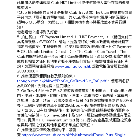
此推廣活動不構成向 Club HKT Limited 或任何其他人進行存款的邀請
或誘因。
*Club 積分回贈的百分比是根據 Club Travel 或 The Club 的購物與獎賞
平台内之「積分扣減價格功能」的 Club積分兌換率(視屬何情況而定)
(即每5 Club積分 = 港幣1元) 。相關兌換率會不時更改並不會另行通
知。
借定唔借？還得到先好借！
5. 拍住賞由 HKT Payment Limited（「HKT Payment」）（儲值支付工
具牌照號碼：SVF0002） 營運，是香港特別行政區政府消費券計劃下
指定的儲值支付工具營辦商，並受相關條款及細則約束。HKT Payment
對CSL Mobile Limited（「csl」）、The Club 、Club Travel、The
Club的購物與獎賞平台及 HKT Care提供的貨品、產品及/或服務之質素
或與其相關之任何其他事宜概不承擔任何責任。 如對拍住賞有任何查
詢，請瀏覽拍住賞網站
www.tapngo.com.hk
或致電拍住賞服務熱線
2888 0000。
6. 推廣優惠受相關條款及細則約束：
tapngo.com.hk/chi/pdf/TapGo_GoTravelSIM_TnC.pdf
。 優惠碼名額
為8,000個，先到先得，送完即止。
7. Go Travel SIM 卡 7 日 4G 旅遊數據適用於 15 個地區：中國內地、澳
門、澳洲、柬埔寨、印度、印尼、日本、 馬來西亞、新西蘭、菲律賓、
新加坡、南韓、越南、台灣及泰國。每日 4G 旅遊數據用量到達 500MB
後，上網速度將被調至不高於256kbps。4G 旅遊數據有效期為 365
日。該 365 日有效期完結後，未使用的任何數據 餘額將被取消而你不
會獲任何補償。 Go Travel SIM 卡及 SIM 卡服務由香港移動通訊有限公
司 csl 提供。HKT Payment Limited 對 csl 提供的產品及/或服務之質素
或與其相關之任何其他事宜概不承擔任何責任。
8. 推廣優惠受條款及細則約束，請瀏
覽
https://www.theclub.com.hk/zh/clubtravel/iTravel-Plus-Single-