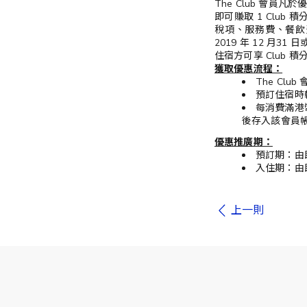
The Club 會員凡
即可賺取 1 Clu
稅項、服務費、餐飲費
2019 年 12 月
住宿方可享 Club 積
獲取優惠流程：
The Club
預訂住宿時輸
每消費滿港幣
後存入該會員
優惠推廣期：
預訂期：由即
入住期：由即
上一則