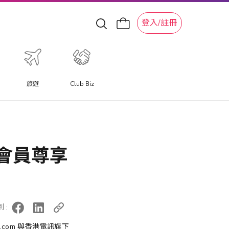
登入/註冊
旅遊
Club Biz
特色旅遊體驗
體驗提供與以往不同的旅遊體驗，讓您更深入體驗當地特色文
化體驗、水上活動、滑雪冒險和景點。
推出會員尊享
 :
.com 與香港電訊旗下