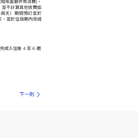
 (或相等面額外幣消費)，
租，並不計算其他收費如
首尾兩天）期間預訂並於
宿預訂，並於住宿期內完成
成入住後 4 至 6 週
下一則