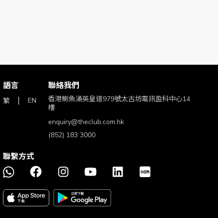
語言
聯絡我們
香港鰂魚涌英皇道979號太古坊電訊盈科中心14
EN
繁
樓
enquiry@theclub.com.hk
(852) 183 3000
聯繫方式