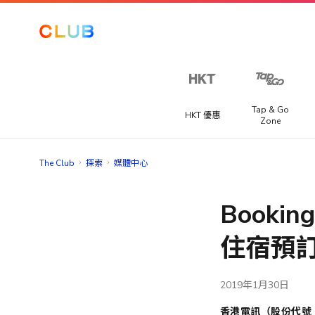
讓我們
一起探
索更
多！
Tap & Go
HKT 優惠
Zone
從以下選
項中至少
Club 積分專區
海外賽事套票
The Club
探索
媒體中心
選擇三個
提供不同國家精彩賽事旅遊套票，讓你快人一步搶購到一級
喜好，以
獎賞
程式、足球聯賽或馬拉松門票。
提升你在
Booki
The Club
推廣優惠
的體驗。​
宅渡假
住宿預
你可以隨
提供宅度假優惠，每間酒店都各有特色，包括精緻晚餐、自
手機、電腦及潮物
時在「會
早餐、兒童樂園或SPA水療服務等。
籍資料」
電玩及電競
2019年1月30日
>「修改個
人資料」
香港電訊（股份代號：68
家電及家品