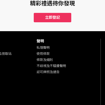
精彩禮遇待你發現
立即登記
聲明
私隱聲明
 商品領取站
使用條款
條款及細則
不歧視及不騷擾聲明
認可牌照及通告