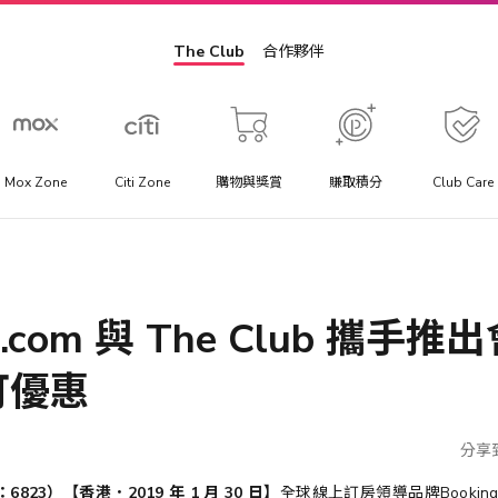
The Club
合作夥伴
Mox Zone
Citi Zone
購物與獎賞
賺取積分
Club Care
景點門票
方
提供你最優惠價格的景點門票、一日遊行程與當地交通套票優
惠。
ng.com 與 The Club 攜手
訂優惠
助
分享到
23）【香港．2019 年 1 月 30 日】
全球線上訂房領導品牌Booking