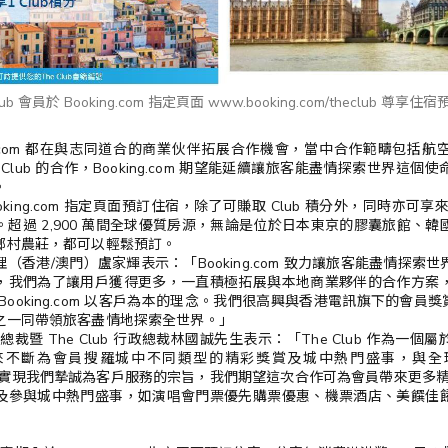
lub 會員於 Booking.com 指定頁面 www.booking.com/theclub 尊享
ng.com 都在與志同道合的商業伙伴拓展合作機會，當中合作範疇包括
 Club 的合作，Booking.com 期望能延續讓旅客能盡情探索世界這
。
Booking.com 指定頁面預訂住宿，除了可賺取 Club 積分外，同時亦可享來自 
超過 2,900 萬間全球優質房源，無論是位於日本東京的膠囊旅館、
鄉村農莊，都可以輕鬆預訂。
 區域經理（香港/澳門）盧家輝表示：「Booking.com 致力讓旅客能盡情探
，我們為了讓用戶獲得更多，一直積極拓展與本地商業夥伴的合作方案
ooking.com 以客戶為本的理念。我們很高興與香港電訊旗下的會員獎賞計劃
之一同帶領旅客盡情地探索全世界。」
場營銷總裁暨 The Club 行政總裁林國誠先生表示：「The Club 作為
來不斷為會員搜羅城中不同類型的精彩獎賞及城中熱門盛事，與全
 合作，實現我們摯誠為客戶服務的宗旨，我們期望這次合作可為會員帶來更多精
及參與城中熱門盛事，如演唱會門票優先購票優惠、機票酒店、美饌佳