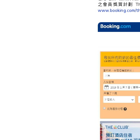
>「喜好設
之會員獎賞計劃 The
定」中更
www.booking.com/t
親子及寵物
新你的喜
好或通訊
餐飲及體驗
設定。
美酒、餐飲及禮券​
最少選擇3個
健康與運動
美容及個人護理​
戶外及旅行
送禮及精品
中小企專區