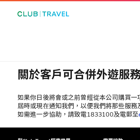
讓我們
一起探
索更
多！
從以下選
項中至少
關於客戶可合併外遊服
選擇三個
喜好，以
提升你在
The Club
如果你日後將會或之前曾經從本公司購買一
的體驗。​
屆時或現在通知我們，以便我們將那些服務
你可以隨
如需進一步協助，請致電1833100及電郵至
時在「會
籍資料」
>「修改個
人資料」