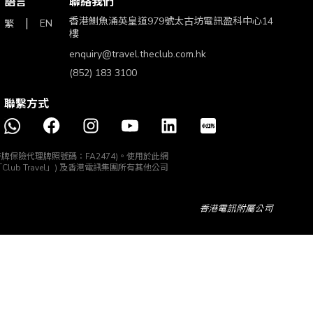
語言
聯絡我們
香港鰂魚涌英皇道979號太古坊電訊盈科中心14
EN
繁
樓
enquiry@travel.theclub.com.hk
(852) 183 3100
聯繫方式
理機構 (持牌保險代理牌照號碼：FA2474)。使用於此網
 (「Club Travel」) 及香港電訊集團所有其他公司