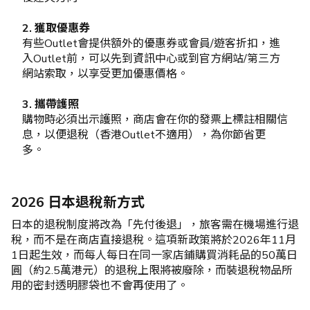
2. 獲取優惠券
有些Outlet會提供額外的優惠券或會員/遊客折扣，進
入Outlet前，可以先到資訊中心或到官方網站/第三方
網站索取，以享受更加優惠價格。
3. 攜帶護照
購物時必須出示護照，商店會在你的發票上標註相關信
息，以便退稅（香港Outlet不適用），為你節省更
多。
2026 日本退稅新方式
日本的退稅制度將改為「先付後退」，旅客需在機場進行退
稅，而不是在商店直接退稅。這項新政策將於2026年11月
1日起生效，而每人每日在同一家店鋪購買消耗品的50萬日
圓（約2.5萬港元）的退稅上限將被廢除，而裝退稅物品所
用的密封透明膠袋也不會再使用了。