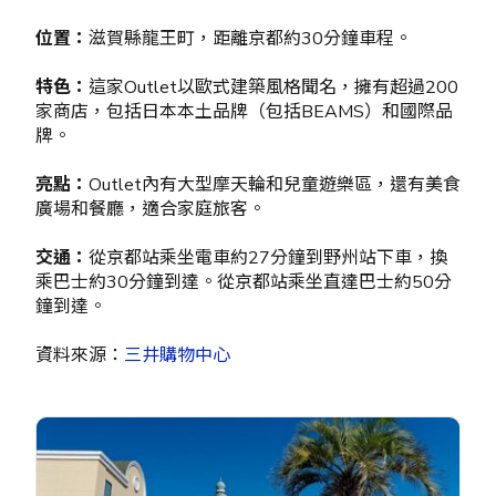
位置：
滋賀縣龍王町，距離京都約30分鐘車程。
特色：
這家Outlet以歐式建築風格聞名，擁有超過200
家商店，包括日本本土品牌（包括BEAMS）和國際品
牌。
亮點：
Outlet內有大型摩天輪和兒童遊樂區，還有美食
廣場和餐廳，適合家庭旅客。
交通：
從京都站乘坐電車約27分鐘到野州站下車，換
乘巴士約30分鐘到達。從京都站乘坐直達巴士約50分
鐘到達。
資料來源：
三井購物中心