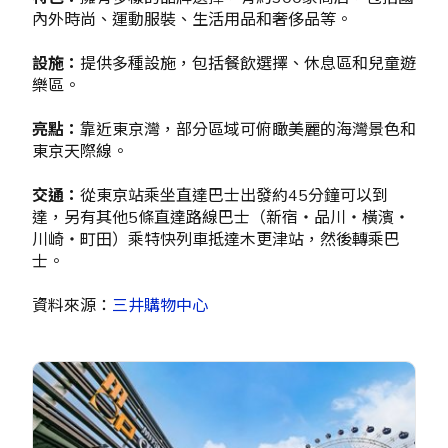
內外時尚、運動服裝、生活用品和奢侈品等。
設施：
提供多種設施，包括餐飲選擇、休息區和兒童遊
樂區。
亮點：
靠近東京灣，部分區域可俯瞰美麗的海灣景色和
東京天際線。
交通：
從東京站乘坐直達巴士出發約45分鐘可以到
達，另有其他5條直達路線巴士（新宿・品川・橫濱・
川崎・町田）乘特快列車抵達木更津站，然後轉乘巴
士。
資料來源：
三井購物中心