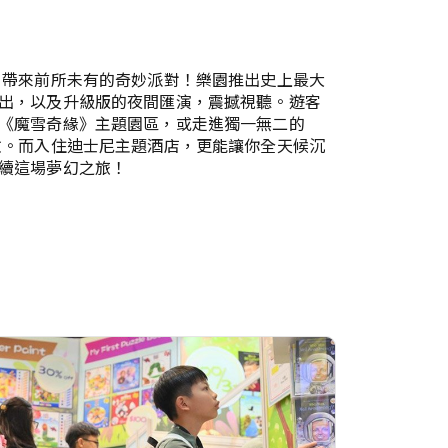
，帶來前所未有的奇妙派對！樂園推出史上最大
出，以及升級版的夜間匯演，震撼視聽。遊客
《魔雪奇緣》主題園區，或走進獨一無二的
險。而入住迪士尼主題酒店，更能讓你全天候沉
續這場夢幻之旅！