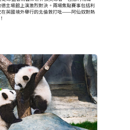
啟德主場館上演激烈對決。兩場焦點賽事包括利
次在英國境外舉行的北倫敦打吡——阿仙奴對熱
！