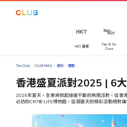
讓我們
一起探
索更
多！
Tap & Go
HKT 優惠
Zone
從以下選
項中至少
Club 積分專區
海外賽事套票
The Club
CLUB MAG
類別
體驗
選擇三個
提供不同國家精彩賽事旅遊套票，讓你快人一步搶購到一級
喜好，以
獎賞
香港盛夏派對2025 | 
程式、足球聯賽或馬拉松門票。
提升你在
The Club
推廣優惠
的體驗。​
宅渡假
2025年夏天，全港將掀起接連不斷的熱鬧派對，從香
你可以隨
提供宅度假優惠，每間酒店都各有特色，包括精緻晚餐、自
手機、電腦及潮物
必訪的CR7® LIFE博物館，這個夏天的精彩活動絕對讓
時在「會
早餐、兒童樂園或SPA水療服務等。
籍資料」
電玩及電競
>「修改個
人資料」
家電及家品