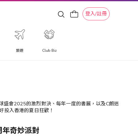
登入/註冊
旅遊
Club Biz
特色旅遊體驗
體驗提供與以往不同的旅遊體驗，讓您更深入體驗當地特色文
化體驗、水上活動、滑雪冒險和景點。
球盛會2025的激烈對決、每年一度的書展，以及C朗迷
準備好投入香港的夏日狂歡！
周年奇妙派對