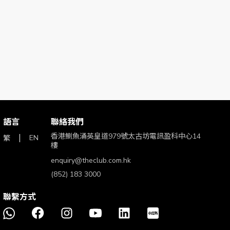
語言
聯絡我們
香港鰂魚涌英皇道979號太古坊電訊盈科中心14
EN
繁
樓
enquiry@theclub.com.hk
(852) 183 3000
聯繫方式