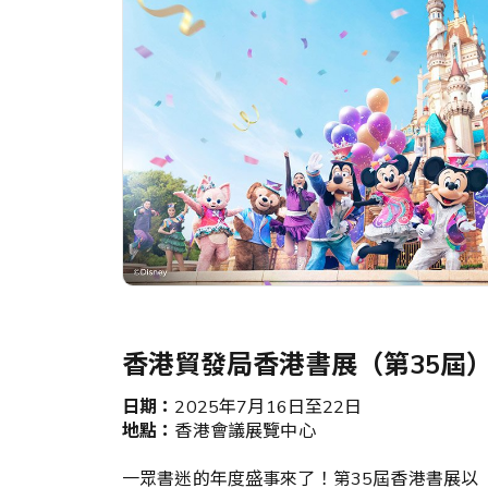
>「喜好設
定」中更
親子及寵物
新你的喜
好或通訊
餐飲及體驗
設定。
美酒、餐飲及禮券​
最少選擇3個
健康與運動
美容及個人護理​
戶外及旅行
送禮及精品
香港貿發局香港書展（第35屆
中小企專區
日期：
2025年7月16日至22日
地點：
香港會議展覽中心
一眾書迷的年度盛事來了！第35屆香港書展以「