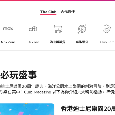
The Club
合作夥伴
Mox Zone
Citi Zone
購物與獎賞
賺取積分
Club Care
景點門票
方
提供你最優惠價格的景點門票、一日遊行程與當地交通套票優
6大必玩盛事
惠。
港迪士尼樂園20周年慶典、海洋公園水上樂園的刺激冒險，到足
助
你樂在其中！Club Magazine 以下為你介紹六大精彩活動，
香港迪士尼樂園20