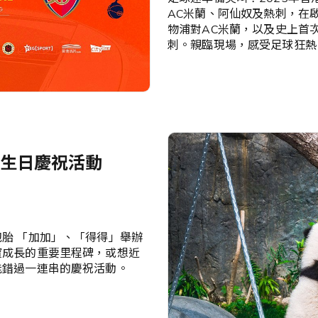
AC米蘭、阿仙奴及熱刺，在
物浦對AC米蘭，以及史上首
刺。親臨現場，感受足球狂熱
生日慶祝活動
胎 「加加」、「得得」舉辦
寶成長的重要里程碑，或想近
能錯過一連串的慶祝活動。