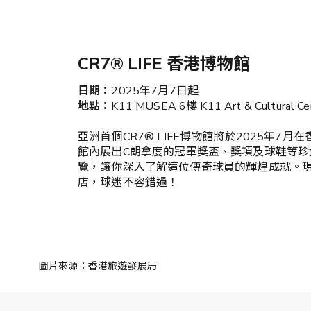
CR7® LIFE 香港博物館
日期：
2025年7月7日起
地點：
K11 MUSEA 6樓 K11 Art & Cultural Cen
亞洲首個CR7® LIFE博物館將於2025年7月在
館內展出C朗拿度的冠軍獎盃、獎項及球鞋等珍
覽，讓你深入了解這位傳奇球員的輝煌成就。現場還
店，球迷不容錯過！
圖片來源：香港旅遊發展局