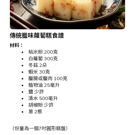
傳統臘味蘿蔔糕食譜
材料：
粘米粉 200克
白蘿蔔 300克
冬菇 2朵
蝦米 30克
臘腸或臘肉 100克
植物油 25毫升
鹽 少許
清水 500毫升
胡椒粉 少許
蔥 2根
（份量為一個7吋圓形糕盤）