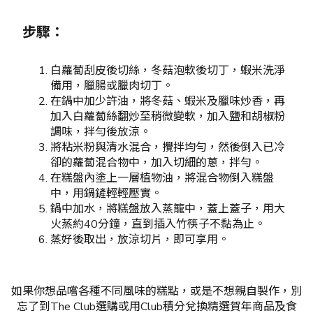
步驟：
白蘿蔔刮皮後切絲，冬菇泡軟後切丁，蝦米洗淨
備用，臘腸或臘肉切丁。
在鍋中加少許油，將冬菇、蝦米及臘味炒香，再
加入白蘿蔔絲翻炒至稍微變軟，加入鹽和胡椒粉
調味，拌勻後放涼。
將粘米粉與清水混合，攪拌均勻，然後倒入已冷
卻的蘿蔔混合物中，加入切細的蔥，拌勻。
在糕盤內塗上一層植物油，將混合物倒入糕盤
中，用鍋鏟輕輕壓實。
鍋中加水，將糕盤放入蒸籠中，蓋上蓋子，用大
火蒸約40分鐘，直到插入竹筷子不黏為止。
蒸好後取出，放涼切片，即可享用。
如果你想品嚐各種不同風味的糕點，或是不想親自製作，別
忘了到The Club選購或用Club積分兌換精選賀年商品及食