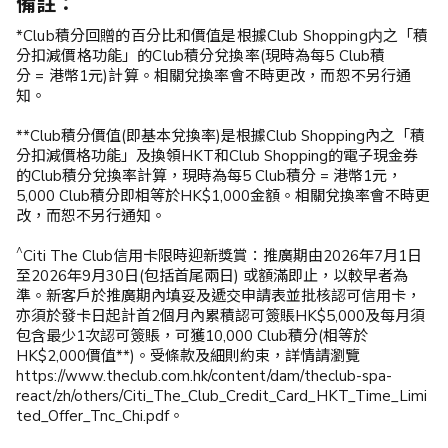
備註：
(「兌換率」)會以每次兌換所顯示的為準。兌換率隨情況而異。
並會不定時由花旗銀行及The Club自行作出更改。受
「
Pay
*Club積分回贈的百分比和價值是根據Club Shopping内之「積
with
Clubpoints
憑
Club
積分消費
-
手機兌換服務」條款及細則
分扣減價格功能」的Club積分兌換率(現時為每5 Club積
約束。
分 = 港幣1元)計算。相關兌換率會不時更改，而恕不另行通
知。​
以上資料由花旗銀行提供。 The Club不會就資料的正確性和準
**Club積分價值(即基本兌換率)是根據Club Shopping內之「積
確性作任何的陳述或保證。如對本服務有任何疑問，包括但不
分扣減價格功能」及換領HKT和Club Shopping的電子現金券
限於與兌換簽賬額有關的任何事宜，請直接聯絡花旗銀行。
的Club積分兌換率計算，現時為每5 Club積分 = 港幣1元，
5,000 Club積分即相等於HK$1,000金額。相關兌換率會不時更
改，而恕不另行通知。​
^
Citi The Club信用卡限時迎新獎賞：推廣期由2026年7月1日
至2026年9月30日(包括首尾兩日) 或額滿即止，以較早者為
準。新客戶於推廣期內填妥及遞交申請表並批核認可信用卡，
亦須於發卡日起計首2個月內累積認可簽賬HK$5,000及每月須
包含最少1次認可簽賬，可獲10,000 Club積分(相等於
HK$2,000價值**)。受條款及細則約束，詳情請瀏覽
https://www.theclub.com.hk/content/dam/theclub-spa-
react/zh/others/Citi_The_Club_Credit_Card_HKT_Time_Limi
ted_Offer_Tnc_Chi.pdf。