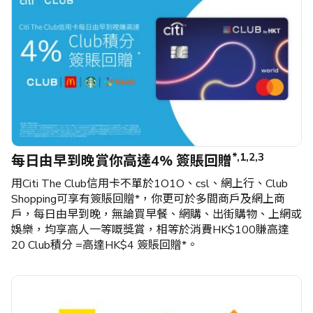
*,1,2,3
每日由早到晚賞你高達4% 簽賬回贈
用Citi The Club信用卡不單於1O1O、csl、網上行、Club
Shopping可享有簽賬回贈*，你更可於多間商戶及網上商
戶，每日由早到晚，無論買早餐、網購、出街購物、上網或
娛樂，均享高人一等嘅獎賞，相等於消費HK$100賺高達
20 Club積分 =高達HK$4 簽賬回贈*。