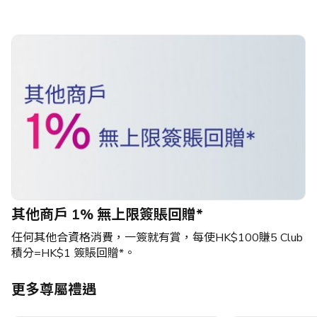
其他商戶 1% 無上限簽賬回贈*
任何其他合資格消費，一簽就有賞，每使HK$100賺5 Club
積分=HK$1 簽賬回贈*。
更多尊屬禮遇