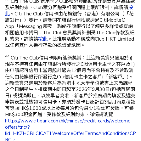
Citi The Club 信用卡之Club積分簽賬回贈計劃受其產品條款
及細則約束，Club積分回贈受相關回贈上限所限制，詳情請
按
此
。Citi The Club 信用卡由花旗銀行（香港）有限公司（「花
旗銀行」）發行。請參閱花旗銀行網站或透過CitiMobile®
App「Messaging 服務」聯絡花旗銀行以了解更多詳情或查詢
相關信用卡資訊。The Club會員獎賞計劃受The Club條款及細
則約束，詳情請
按此
。此推廣活動不構成向Club HKT Limited
或任何其他人進行存款的邀請或誘因。​
^^
Citi The Club信用卡限時迎新獎賞：此迎新獎賞只適用於 i)
現在不持有任何由花旗銀行所發行之Citi信用卡主卡之客戶及 ii)
由申請認可信用卡當月起計過去12個月內不曾持有及不曾取消
任何由花旗銀行所發行之Citi信用卡主卡之客戶(「新客戶」)。
迎新獎賞只適用於新客戶為香港本地大學學位或專上文憑課程
之全日制學生。推廣期由即日起至2026年9月30日(包括首尾兩
日) 或額滿即止，以較早者為准。新客戶於推廣期內填妥及遞交
申請表並批核認可信用卡，亦須於發卡日起計首3個月內累積認
可簽賬HK$1,000或以上及每月須包含最少1次認可簽賬，可獲
HK$300現金回贈。受條款及細則約束，詳情請瀏覽
https://www.citibank.com.hk/chinese/credit-cards/welcome-
offers/tnc/?
lid=HKZHCBLCICATLWelcomeOfferTermsAndConditionsCP
RC。