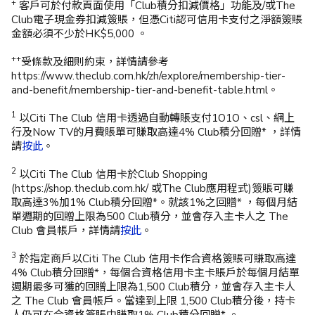
+
客戶可於付款頁面使用「Club積分扣減價格」功能及/或The
Club電子現金券扣減簽賬，但憑Citi認可信用卡支付之淨額簽賬
金額必須不少於HK$5,000 。
++
受條款及細則約束，詳情請參考
https://www.theclub.com.hk/zh/explore/membership-tier-
and-benefit/membership-tier-and-benefit-table.html。
1
以Citi The Club 信用卡透過自動轉賬支付1O1O、csl、網上
行及Now TV的月費賬單可賺取高達4% Club積分回贈* ，詳情
請
按此
。​
2
以Citi The Club 信用卡於Club Shopping
(https://shop.theclub.com.hk/ 或The Club應用程式)簽賬可賺
取高達3%加1% Club積分回贈*。就該1%之回贈* ，每個月結
單週期的回贈上限為500 Club積分，並會存入主卡人之 The
Club 會員帳戶，詳情請
按此
。​
3
於指定商戶以Citi The Club 信用卡作合資格簽賬可賺取高達
4% Club積分回贈*，每個合資格信用卡主卡賬戶於每個月結單
週期最多可獲的回贈上限為1,500 Club積分，並會存入主卡人
之 The Club 會員帳戶。當達到上限 1,500 Club積分後，持卡
人仍可在合資格簽賬中賺取1% Club積分回贈* 。​