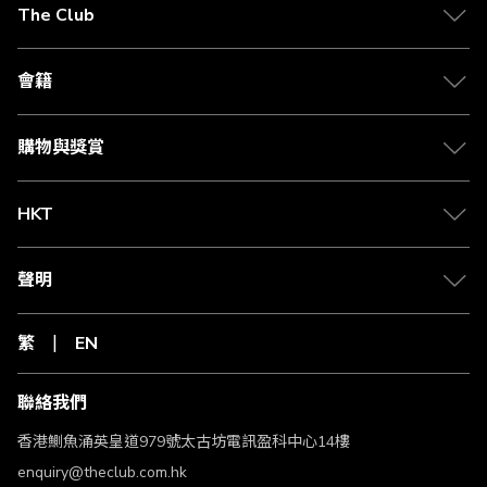
The Club
會籍
購物與獎賞
HKT
聲明
繁
EN
聯絡我們
香港鰂魚涌英皇道979號太古坊電訊盈科中心14樓
enquiry@theclub.com.hk