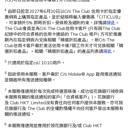
4
由即日起至2027年6月30日以Citi The Club 信用卡於指定優
惠網頁上購買指定產品，並於結賬時輸入優惠碼「CITICLUB」
，可享額外5% 即時折扣。受條款及細則約束，詳情請
按此
。
The Club會員並為Citi The Club信用卡客戶 (只有與The Club
記錄中的符合資格的信用卡連結的 The Club 帳戶) 方可於推廣
期內在指定網頁内兌換相關「精選折扣產品」。新Citi The
Club信用卡客戶需於激活信用卡後7個工作天才可兌換相關「精
選折扣產品」。相關「精選折扣產品」的產品列表請
按此
。​
5
只適用於指定csl/ 1O1O用戶。​
6
如欲使用本服務，客戶需於 Citi Mobile® App 啟用推送通知
並開啟所有推送通知種類。​
7
本服務僅適用於每次完成特選簽賬後，成功從花旗銀行接收與
本服務有關的推送通知的客戶(「合資格客戶」)。花旗銀行
及 Club HKT Limited沒有責任向任何客戶提供本服務，亦可按
花旗銀行及 The Club 的全權酌情權不向任何客戶發出本服務有
關的推送通知。​
8
本服務僅適用並應用於按花旗銀行及/或 Club HKT