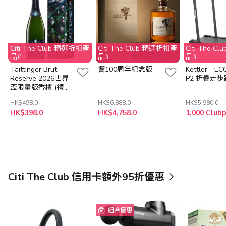
Citi The Club 精選折扣產
Citi The Club 精選折扣產
Citi The 
品#
品#
品#
Taittinger Brut
響100周年紀念版
Kettler - E
Reserve 2026世界
P2 折疊走
盃限量版香檳 (禮盒
裝)
HK$498.0
HK$6,888.0
HK$5,980.0
HK$398.0
HK$4,758.0
Citi The Club 信用卡額外95折優惠
組合優惠