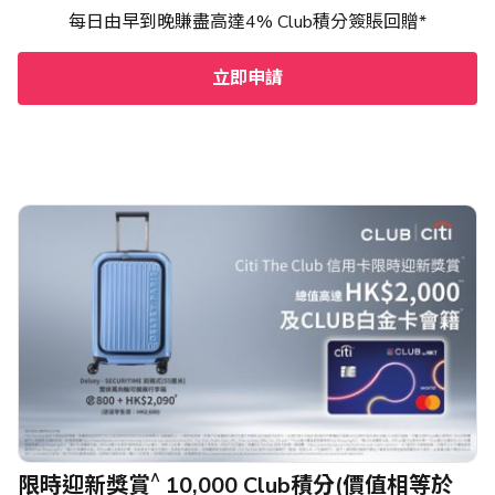
每日由早到晚賺盡高達4% Club積分簽賬回贈*
立即申請
^
限時迎新獎賞
10,000 Club積分(價值相等於