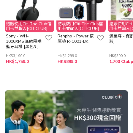
結賬使用Citi The Club信
結賬使用Citi The Club信
結賬使用Citi 
用卡並輸入[CITICLUB]享
用卡並輸入[CITICLUB]享
用卡並輸入[CI
95折優惠*
95折優惠*
95折優惠*
Sony - WH-
Renpho - Power 按
澳至尊 - 保肝
1000XM5 無線降噪
摩槍 R-C001-BK
粒)
藍牙耳機 [黑色/月夜
藍/鉑金銀色]
HK$3,190.0
HK$1,299.0
HK$390.0
HK$1,759.0
HK$899.0
1,700 Club