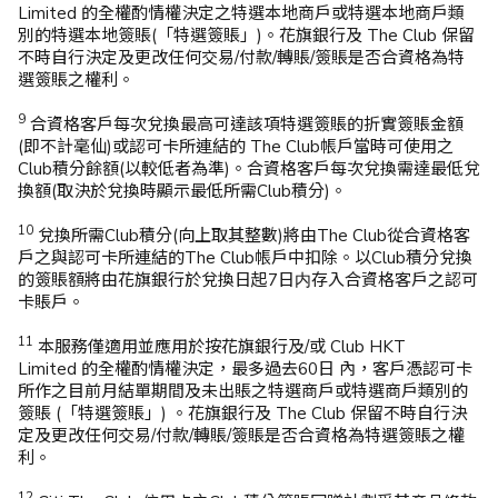
Limited 的全權酌情權決定之特選本地商戶或特選本地商戶類
別的特選本地簽賬(「特選簽賬」)。花旗銀行及 The Club 保留
不時自行決定及更改任何交易/付款/轉賬/簽賬是否合資格為特
選簽賬之權利。​​
9
合資格客戶每次兌換最高可達該項特選簽賬的折實簽賬金額
(即不計毫仙)或認可卡所連結的 The Club帳戶當時可使用之
Club積分餘額(以較低者為準)。合資格客戶每次兌換需達最低兌
換額(取決於兌換時顯示最低所需Club積分)。​
10
兌換所需Club積分(向上取其整數)將由The Club從合資格客
戶之與認可卡所連結的The Club帳戶中扣除。以Club積分兌換
的簽賬額將由花旗銀行於兌換日起7日内存入合資格客戶之認可
卡賬戶。​
11
本服務僅適用並應用於按花旗銀行及/或 Club HKT
Limited 的全權酌情權決定，最多過去60日 內，客戶憑認可卡
所作之目前月結單期間及未出賬之特選商戶或特選商戶類別的
簽賬 (「特選簽賬」) 。花旗銀行及 The Club 保留不時自行決
定及更改任何交易/付款/轉賬/簽賬是否合資格為特選簽賬之權
利。​
12