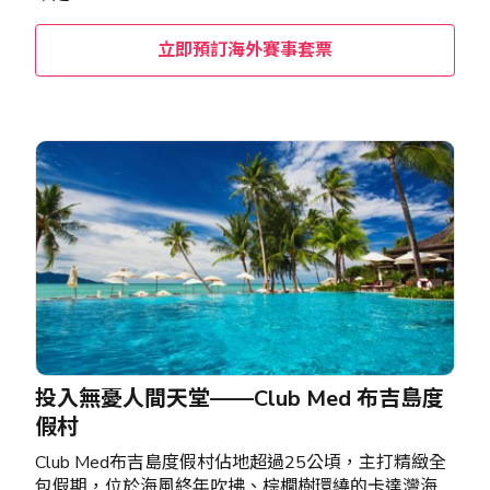
立即預訂海外賽事套票
投入無憂人間天堂——Club Med 布吉島度
假村
Club Med布吉島度假村佔地超過25公頃，主打精緻全
包假期，位於海風終年吹拂、棕櫚樹環繞的卡達灣海