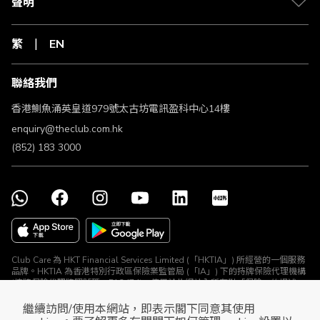
聲明
繁
EN
聯絡我們
香港鰂魚涌英皇道979號太古坊電訊盈科中心14樓
enquiry@theclub.com.hk
(852) 183 3000
Club Care 為 HKT Financial Services Limited (「HKTIA」) 所經營的一個服務
品牌。HKTIA 為香港特別行政區保險業監管局 (「IA」) 下的持牌保險代理機構
(持牌保險代理牌照號碼：FA2474)。使用於此網站內所有對「保險」的提述、
與所有保險產品及保險推廣均由 HKTIA 為你直接安排。Club HKT Limited
(「The Club」) 、The Club Travel Services Limited (「Club Travel」) 及香港
繼續訪問/使用本網站，即表示閣下同意其使用
電訊集團所有其他公司 (HKTIA除外) 並沒有就相關保險產品或推廣安排任何保