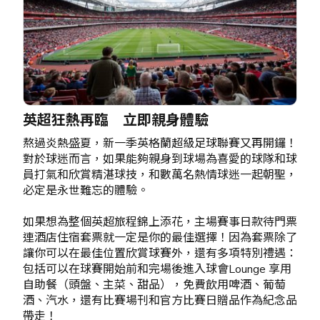
英超狂熱再臨 立即親身體驗
熬過炎熱盛夏，新一季英格蘭超級足球聯賽又再開鑼！
對於球迷而言，如果能夠親身到球場為喜愛的球隊和球
員打氣和欣賞精湛球技，和數萬名熱情球迷一起朝聖，
必定是永世難忘的體驗。
如果想為整個英超旅程錦上添花，主場賽事日款待門票
連酒店住宿套票就一定是你的最佳選擇！因為套票除了
讓你可以在最佳位置欣賞球賽外，還有多項特別禮遇：
包括可以在球賽開始前和完場後進入球會Lounge 享用
自助餐（頭盤、主菜、甜品），免費飲用啤酒、葡萄
酒、汽水，還有比賽場刊和官方比賽日贈品作為紀念品
帶走！