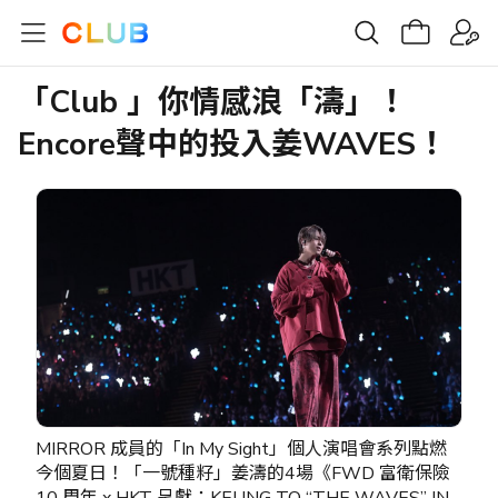
「Club 」你情感浪「濤」！
Encore聲中的投入姜WAVES！
MIRROR 成員的「In My Sight」個人演唱會系列點燃
今個夏日！「一號種籽」姜濤的4場《FWD 富衛保險
10 周年 x HKT 呈獻：KEUNG TO “THE WAVES” IN