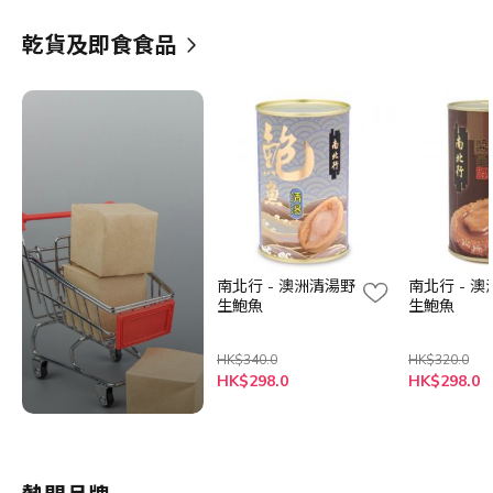
乾貨及即食食品
南北行 - 澳洲清湯野
南北行 - 
生鮑魚
生鮑魚
HK$340.0
HK$320.0
HK$298.0
HK$298.0