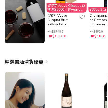
買指定Veuve Clicquot 香
檳滿$3600，送Veuve
$888 / 3
Clicquot 美酒晚宴2位
(原箱) Veuve
Champagne
@Aqua Hong Kong
Clicquot Brut
de Rothschi
Yellow Label
Concordia 
Champagne x 6 支
斯柴爾德 -
HK$2,748.0
HK$460.0
德香檳
HK$1,688.0
HK$318.0
精選美酒清貨優惠