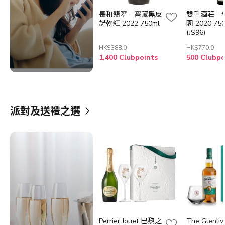
長和翡翠 - 窖藏黑皮
雙手酒莊 -
諾乾紅 2022 750ml
園 2020 75
(JS96)
HK$388.0
HK$770.0
1,400 Clubpoints
派對及送禮之選
Perrier Jouet 巴黎之
The Glenli