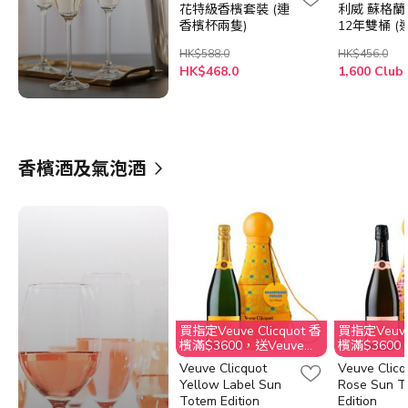
花特級香檳套裝 (連
利威 蘇格
香檳杯兩隻)
12年雙桶 
杯)
HK$588.0
HK$456.0
HK$468.0
1,600 Club
香檳酒及氣泡酒
買指定Veuve Clicquot 香
買指定Veuve 
檳滿$3600，送Veuve
檳滿$3600
Clicquot 美酒晚宴2位
Clicquot
Veuve Clicquot
Veuve Clicq
@Aqua Hong Kong
@Aqua Hon
Yellow Label Sun
Rose Sun T
Totem Edition
Edition