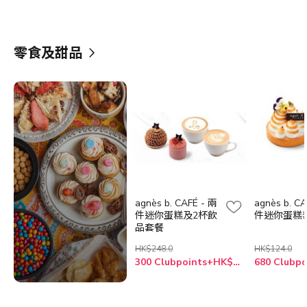
零食及甜品
agnès b. CAFÉ - 兩
agnès b. C
件迷你蛋糕及2杯飲
件迷你蛋糕
品套餐
HK$248.0
HK$124.0
300 Clubpoints+HK$210.0
680 Clubpo