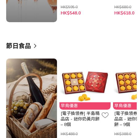
HK$595.0
HK$680.0
HK$548.0
HK$618.0
節日食品
早鳥優惠
早鳥優惠
[電子換領券] 半島精
[電子換領券
品店 - 迷你奶黃月餅
品店 - 迷
– 8個
餅 – 9個
HK$488.0
HK$388.0