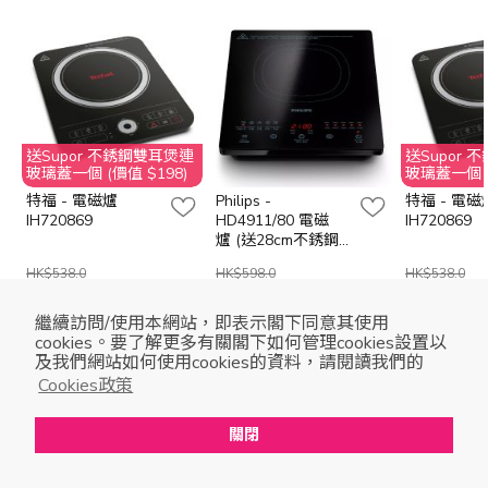
送Supor 不銹鋼雙耳煲連
送Supor
玻璃蓋一個 (價值 $198)
玻璃蓋一個 (
特福 - 電磁爐
Philips -
特福 - 電磁
IH720869
HD4911/80 電磁
IH720869
爐 (送28cm不銹鋼
邊爐鍋連玻璃蓋乙
HK$538.0
HK$598.0
HK$538.0
個)
2,100 Clubpoints
2,300 Clubpoints
HK$484.0
繼續訪問/使用本網站，即表示閣下同意其使用
cookies。要了解更多有關閣下如何管理cookies設置以
及我們網站如何使用cookies的資料，請閱讀我們的
Cookies政策
冬日必備多功能煮食鍋
關閉
Open in mobile app
Open
to enjoy a better shopping experience