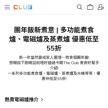
團年飯新煮意 | 多功能煮食
爐、電磁爐及蒸煮爐 優惠低至
55折
新一年當然要成家人圍埋一齊食個團年飯!
想親自下廚嘅話就唔好錯過今期The Club 煮食好幫手
介紹!
一系列多功能煮食爐、電磁爐、蒸煮爐及水機等等，優
惠仲低至55折!
熱賣電磁爐推介