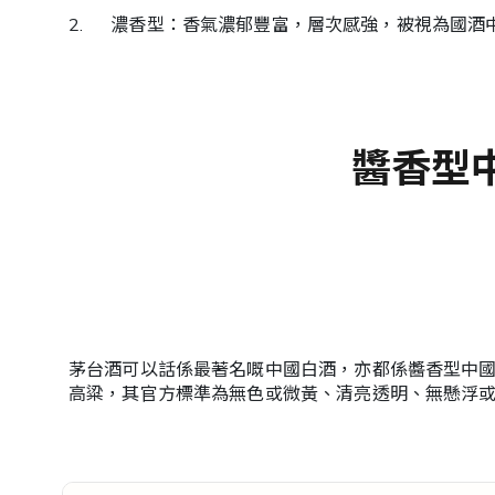
2. 濃香型：香氣濃郁豐富，層次感強，被視為國酒
醬香型中
茅台酒可以話係最著名嘅中國白酒，亦都係醬香型中
高粱，其官方標準為無色或微黃、清亮透明、無懸浮