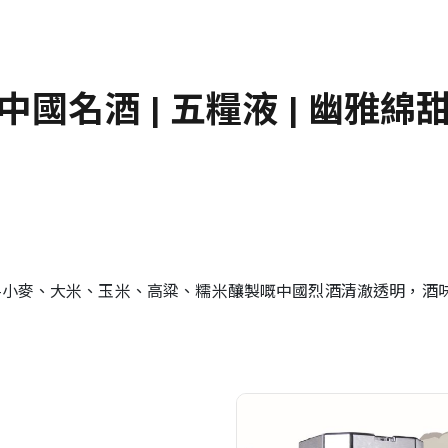
中國名酒 | 五糧液 | 幽雅綿
—小麥、大米、玉米、高粱、糯米釀製嘅中國烈酒清澈透明，酒