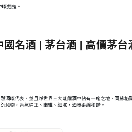
中嘅翹楚。
國名酒 | 茅台酒 | 高價茅
國烈酒嘅代表，並且喺世界三大蒸餾酒中佔有一席之地，同蘇格
或沉澱物，香氣純正、幽雅、細膩，酒體柔綿和諧。