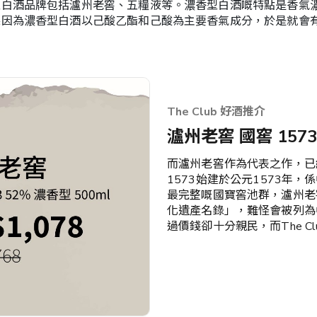
型白酒品牌包括瀘州老窖、五糧液等。濃香型白酒嘅特點是香氣
係因為濃香型白酒以己酸乙酯和己酸為主要香氣成分，於是就會
The Club 好酒推介
瀘州老窖 國窖 1573
而瀘州老窖作為代表之作，已
1573始建於公元1573年
最完整嘅國寶窖池群，瀘州老
化遺產名錄」，難怪會被列為
過價錢卻十分親民，而The C