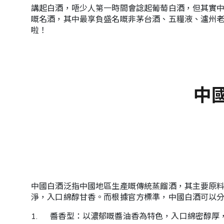
>「喜好設
講起白酒，唔少人第一時間會諗起葡萄白酒，但其實
定」中更
嘅名酒，其中最享負盛名嘅非茅台酒、五糧液、瀘州
親子及寵物
新你的喜
啦！
好或通訊
餐飲及體驗
設定。
美酒、餐飲及禮券​
最少選擇3個
健康與運動
中
美容及個人護理​
戶外及旅行
送禮及精品
中小企專區
中國白酒泛指中國地區生產嘅傳統蒸餾酒，其主要原
淨，入口綿醇甘香。而根據官方標準，中國白酒可以分
1. 醬香型：以濃郁嘅醬油香為特色，入口綿密醇厚