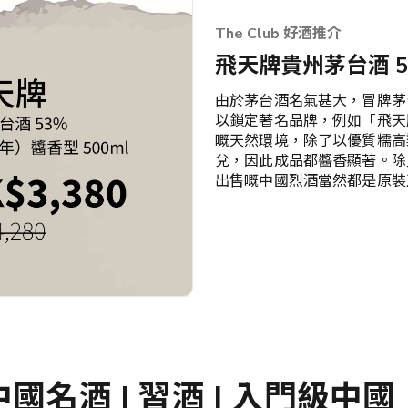
The Club 好酒推介
飛天牌貴州茅台酒 53%
由於茅台酒名氣甚大，冒牌茅
以鎖定著名品牌，例如「飛天
嘅天然環境，除了以優質糯高
兌，因此成品都醬香顯著。除此
出售嘅中國烈酒當然都是原裝
國名酒 | 習酒 | 入門級中