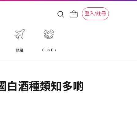
登入/註冊
旅遊
Club Biz
特色旅遊體驗
體驗提供與以往不同的旅遊體驗，讓您更深入體驗當地特色文
中國白酒種類知多啲
化體驗、水上活動、滑雪冒險和景點。