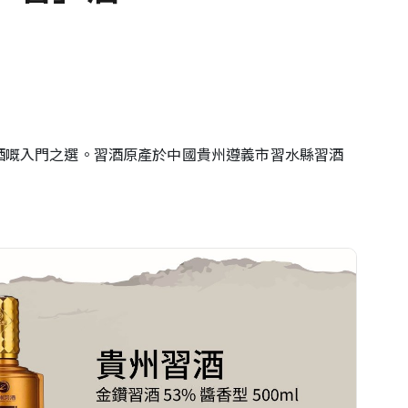
酒嘅入門之選。習酒原產於中國貴州遵義市習水縣習酒