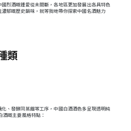
中國烈酒嘅鍾愛從未間斷，各地區更加發展出各具特色
住濃郁嘅歷史韻味，就等我哋帶你探索中國名酒魅力
種類
糖化、發酵同蒸餾等工序，中國白酒酒色多呈現透明純
白酒嘅主要風格特點：