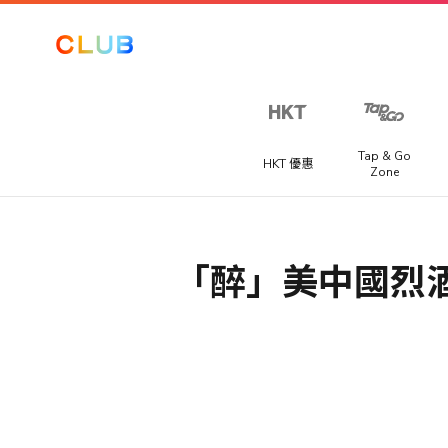
讓我們
一起探
索更
多！
Tap & Go
HKT 優惠
Zone
從以下選
項中至少
Club 積分專區
海外賽事套票
選擇三個
提供不同國家精彩賽事旅遊套票，讓你快人一步搶購到一級
喜好，以
「醉」美中國烈酒
獎賞
程式、足球聯賽或馬拉松門票。
提升你在
The Club
推廣優惠
的體驗。​
宅渡假
你可以隨
提供宅度假優惠，每間酒店都各有特色，包括精緻晚餐、自
手機、電腦及潮物
時在「會
早餐、兒童樂園或SPA水療服務等。
籍資料」
電玩及電競
>「修改個
人資料」
家電及家品