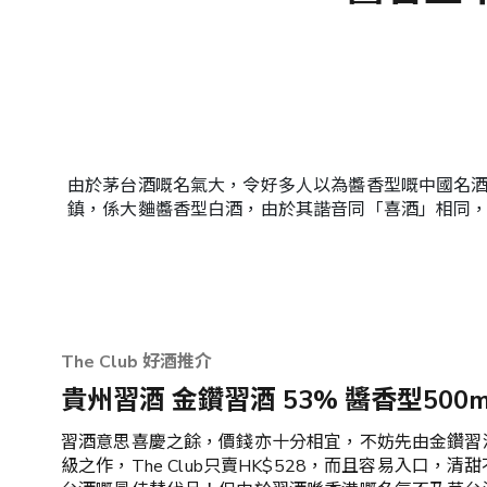
由於茅台酒嘅名氣大，令好多人以為醬香型嘅中國名
鎮，係大麯醬香型白酒，由於其諧音同「喜酒」相同
The Club 好酒推介
貴州習酒 金鑽習酒 53% 醬香型500m
習酒意思喜慶之餘，價錢亦十分相宜，不妨先由金鑽習
級之作，The Club只賣HK$528，而且容易入口，