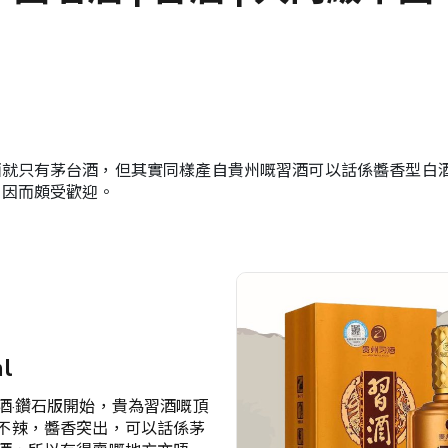
酒就只有茅台酒，但其實同樣產自貴州嘅習酒可以話係醬香型白
，因而頗受歡迎。
l
酒·鑽石版開始，貴為習酒嘅頂
清甜不辣，醬香突出，可以話係茅