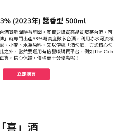
 (2023年) 醬香型 500ml
台酒嘅新聞時有所聞。其實要購買高品質嘅茅台酒，可
牌」就專門出產53%嘅高度數茅台酒，利用赤水河流域
粱、小麥、水為原料，又以傳統「酒勾酒」方式精心勾
之外，當然要選用有信譽嘅購買平台，例如The Club
正貨，信心保證，價格更十分優惠呢！
立即購買
國「喜」酒