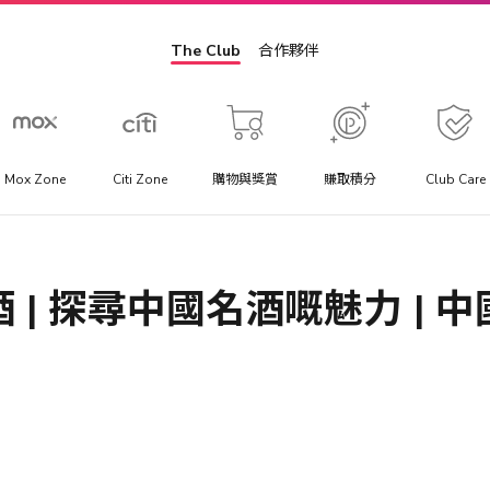
The Club
合作夥伴
Mox Zone
Citi Zone
購物與獎賞
賺取積分
Club Care
景點門票
方
提供你最優惠價格的景點門票、一日遊行程與當地交通套票優
 | 探尋中國名酒嘅魅力 | 
惠。
助