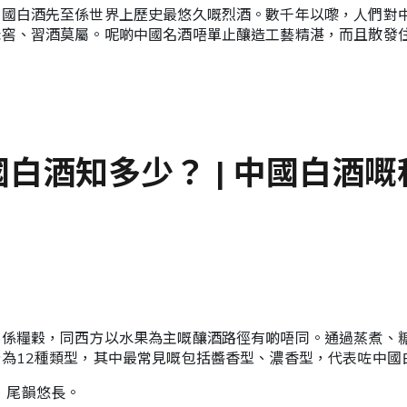
中國白酒先至係世界上歷史最悠久嘅烈酒。數千年以嚟，人們對
老窖、習酒莫屬。呢啲中國名酒唔單止釀造工藝精湛，而且散發
國白酒知多少？ | 中國白酒嘅
料係糧穀，同西方以水果為主嘅釀酒路徑有啲唔同。通過蒸煮、
為12種類型，其中最常見嘅包括醬香型、濃香型，代表咗中國
，尾韻悠長。