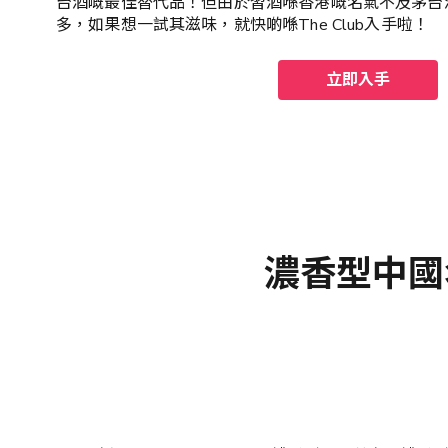
台酒嘅最佳替代品！但由於習酒喺香港嘅名氣不及茅台
多，如果想一試其滋味，就快啲喺The Club入手啦！
立即入手
濃香型中國名