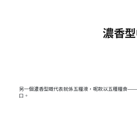
濃香型
另一個濃香型嘅代表就係五糧液，呢款以五種糧食—
口。