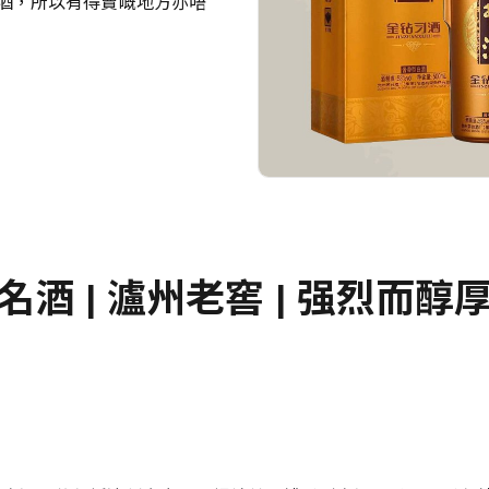
酒，所以有得賣嘅地方亦唔
酒 | 瀘州老窖 | 强烈而