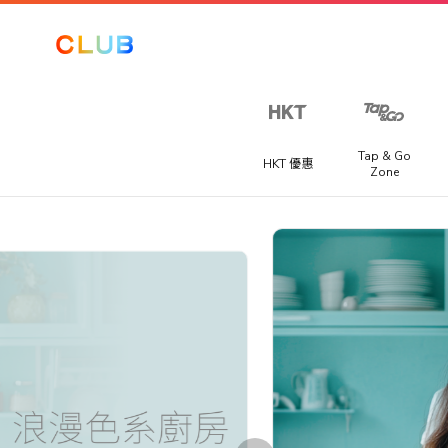
讓我們
一起探
索更
多！
Tap & Go
HKT 優惠
Zone
從以下選
項中至少
Club 積分專區
海外賽事套票
選擇三個
提供不同國家精彩賽事旅遊套票，讓你快人一步搶購到一級
喜好，以
獎賞
程式、足球聯賽或馬拉松門票。
提升你在
The Club
推廣優惠
的體驗。​
宅渡假
你可以隨
提供宅度假優惠，每間酒店都各有特色，包括精緻晚餐、自
手機、電腦及潮物
時在「會
早餐、兒童樂園或SPA水療服務等。
籍資料」
電玩及電競
>「修改個
人資料」
家電及家品