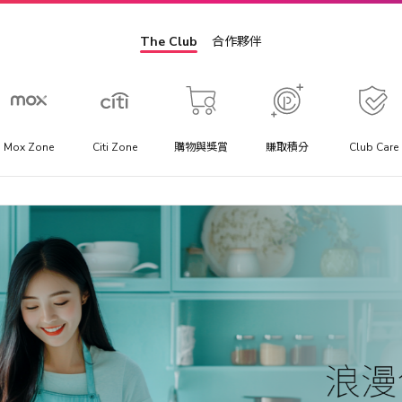
The Club
合作夥伴
Mox Zone
Citi Zone
購物與獎賞
賺取積分
Club Care
景點門票
方
提供你最優惠價格的景點門票、一日遊行程與當地交通套票優
惠。
助