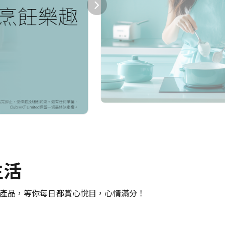
生活
紛嘅產品，等你每日都賞心悅目，心情滿分！