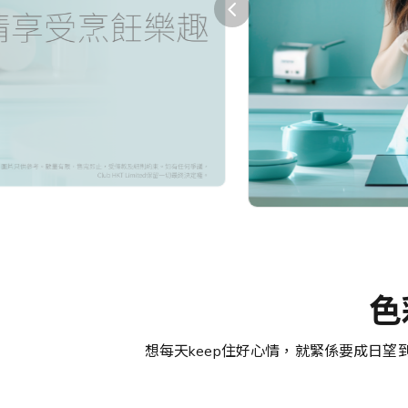
>「喜好設
定」中更
親子及寵物
新你的喜
好或通訊
餐飲及體驗
設定。
美酒、餐飲及禮券​
最少選擇3個
健康與運動
美容及個人護理​
戶外及旅行
送禮及精品
色
中小企專區
想每天keep住好心情，就緊係要成日望