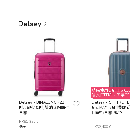
Delsey
結賬使用Citi The 
輸入[CITICLUB]享
Delsey - BINALONG (22
Delsey - ST TROPE
吋/26吋/30吋)雙輪式四輪行
55CM/21.75吋雙
李箱
四輪行李箱-藍色
HK$1,350.0
低至
HK$2,400.0