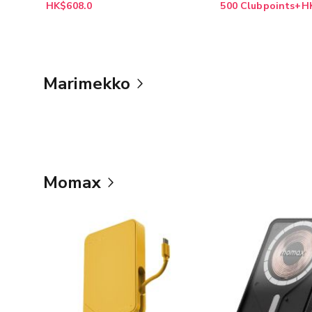
HK$608.0
500 Clubpoints+H
Marimekko
Momax