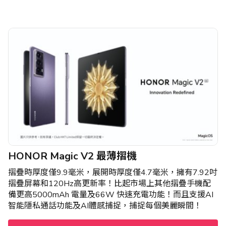
HONOR Magic V2 最薄摺機
摺疊時厚度僅9.9毫米，展開時厚度僅4.7毫米，擁有7.92吋
摺疊屏幕和120Hz高更新率！比起市場上其他摺疊手機配
備更高5000mAh 電量及66W 快速充電功能！而且支援AI
智能隱私通話功能及AI體感捕捉，捕捉每個美麗瞬間！