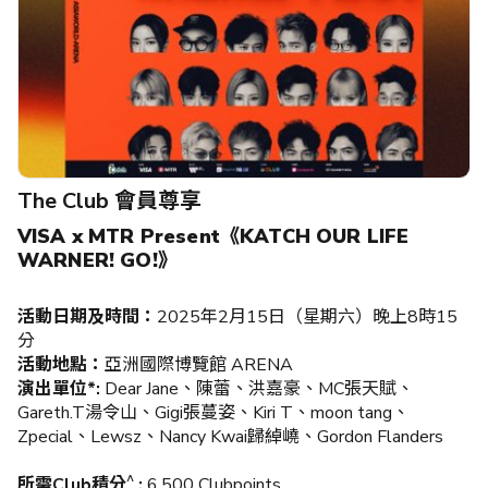
The Club 會員尊享
VISA x MTR Present《KATCH OUR LIFE
WARNER! GO!》
活動日期及時間：
2025年2月15日（星期六）晚上8時15
分
活動地點：
亞洲國際博覽館 ARENA
演出單位*:
Dear Jane、陳蕾、洪嘉豪、MC張天賦、
Gareth.T湯令山、Gigi張蔓姿、Kiri T、moon tang、
Zpecial、Lewsz、Nancy Kwai歸綽嶢、Gordon Flanders​
^
所需Club積分
:
6,500 Clubpoints