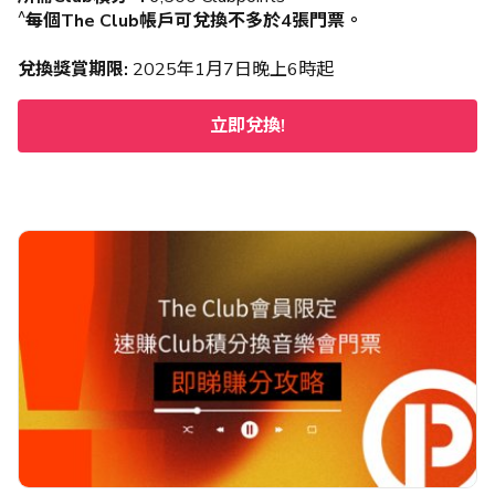
^
每個The Club帳戶可兌換不多於4張門票。
兌換
獎賞期限
:
2025年1月7日晚上6時起
立即兌換!