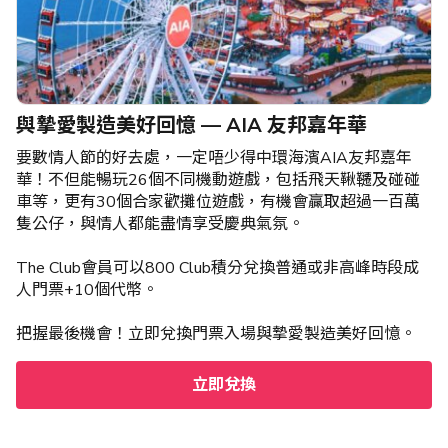
與摯愛製造美好回憶 — AIA 友邦嘉年華
要數情人節的好去處，一定唔少得中環海濱AIA友邦嘉年
華！不但能暢玩26個不同機動遊戲，包括飛天鞦韆及碰碰
車等，更有30個合家歡攤位遊戲，有機會贏取超過一百萬
隻公仔，與情人都能盡情享受慶典氣氛。
The Club會員可以800 Club積分兌換普通或非高峰時段成
人門票+10個代幣。
把握最後機會！立即兌換門票入場與摯愛製造美好回憶。
立即兌換