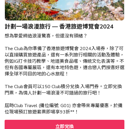
計劃一場浪漫旅行 — 香港旅遊博覽會2024
想為摯愛締造浪漫驚喜，但還沒有頭緒？
The Club為你準備了香港旅遊博覽會 2024入場券，除了可
以直接購買旅遊產品，還有一系列旅行相關的活動及體驗，
例如IG打卡技巧教學、地道美食品嚐、傳統文化表演等。不
但有各國專屬展區，還有本地特色遊，適合戀人們按喜好選
擇全球不同目的地的心水旅程！
The Club會員可以150 Club積分兌換 入場門券。立即兌換
門票，為情人計劃一場浪漫不可錯過的旅行吧！
屆時Club Travel (攤位編號: G01) 亦會帶來專屬優惠，於攤
位現場預訂旅遊套票即場享93折**！
立即兌換