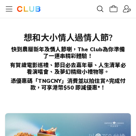
想和大小情人過情人節?
快到農曆新年及情人節喇，The Club為你準備
了一連串精彩體驗！
有賀歲電影巡禮、節日必去嘉年華、人生清單必
看演唱會、及夢幻精緻小禮物等。
憑優惠碼「TNGCNY」消費並以拍住賞^完成付
款，可享港幣$50 即減優惠*！