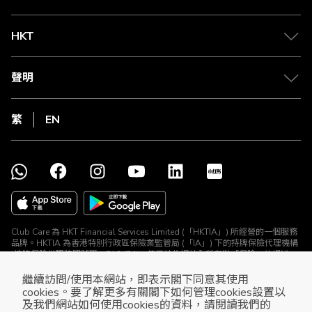
HKT
聲明
繁
EN
Club Care 為 HKT Financial Services Limited (「HKTIA」) 所經營的一個服務
品牌。HKTIA 為香港特別行政區保險業監管局 (「IA」) 下的持牌保險代理機構
(持牌保險代理牌照號碼：FA2474)。使用於此網站內所有對「保險」的提述、
與所有保險產品及保險推廣均由 HKTIA 為你直接安排。Club HKT Limited
(「The Club」) 、The Club Travel Services Limited (「Club Travel」) 及香港
繼續訪問/使用本網站，即表示閣下同意其使用
電訊集團所有其他公司 (HKTIA除外) 並沒有就相關保險產品或推廣安排任何保
cookies。要了解更多有關閣下如何管理cookies設置以
險合約或進行其他受規管活動 (定義見《保險業條例》)。
及我們網站如何使用cookies的資料，請閱讀我們的