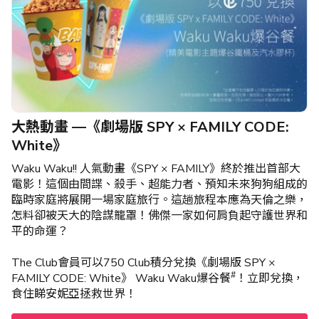
大熱動畫 —《劇場版 SPY × FAMILY CODE:
White》
Waku Waku!! 人氣動畫《SPY × FAMILY》終於推出首部大
電影！這個由間諜、殺手、超能力者、預知未來狗狗組成的
臨時家庭將展開一場家庭旅行。這趟旅程本應為天倫之樂，
怎料卻被天大的陰謀籠罩！佛傑一家如何肩負起守護世界和
平的命運？
The Club會員可以750 Club積分兌換《劇場版 SPY ×
#
FAMILY CODE: White》 Waku Waku爆谷餐
！立即兌換，
食住睇安妮亞拯救世界！