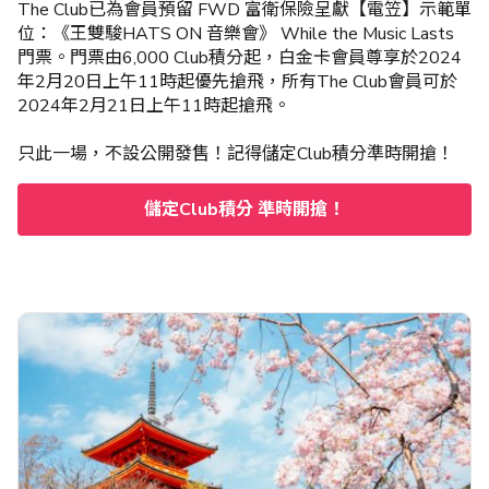
The Club已為會員預留 FWD 富衛保險呈獻【電笠】示範單
位：《王雙駿HATS ON 音樂會》 While the Music Lasts
門票。門票由6,000 Club積分起，白金卡會員尊享於2024
年2月20日上午11時起優先搶飛，所有The Club會員可於
2024年2月21日上午11時起搶飛。
只此一場，不設公開發售！記得儲定Club積分準時開搶！
儲定Club積分 準時開搶！