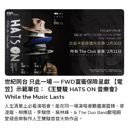
世紀同台 只此一場 — FWD富衛保險呈獻 【電
笠】示範單位：《王雙駿 HATS ON 音樂會》
While the Music Lasts
人生清單上必看演唱會！能在同一場演唱會聽盡謝霆鋒、麥
浚龍、柳應廷、李駿傑、吳林峰、& The Duo Band獻唱殿
堂級音樂製作人王雙駿首首大熱作品。