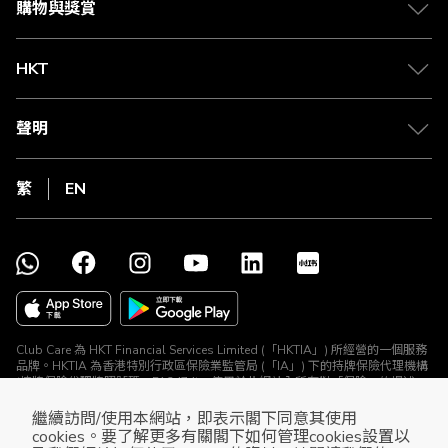
購物與獎賞
HKT
聲明
繁
EN
Club Care 為 HKT Financial Services Limited (「HKTIA」) 所經營的一個服務
品牌。HKTIA 為香港特別行政區保險業監管局 (「IA」) 下的持牌保險代理機構
(持牌保險代理牌照號碼：FA2474)。使用於此網站內所有對「保險」的提述、
與所有保險產品及保險推廣均由 HKTIA 為你直接安排。Club HKT Limited
(「The Club」) 、The Club Travel Services Limited (「Club Travel」) 及香港
繼續訪問/使用本網站，即表示閣下同意其使用
電訊集團所有其他公司 (HKTIA除外) 並沒有就相關保險產品或推廣安排任何保
cookies。要了解更多有關閣下如何管理cookies設置以
險合約或進行其他受規管活動 (定義見《保險業條例》)。