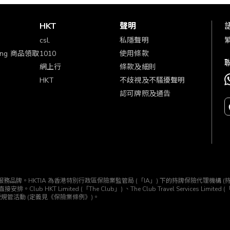
賞
HKT
聲明
csl.
私隱聲明
ping 商品領取
1010
使用條款
網上行
條款及細則
HKT
不歧視及不騷擾聲明
認可牌照及通告
KTIA」) 所經營的一個服務品牌。HKTIA 為香港特別行政區保險業監管局 (「IA」) 下的持牌保險代
T Limited (「The Club」) 、The Club Travel Services Limited
受規管活動 (定義見《保險業條例》)。