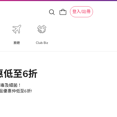
登入/註冊
旅遊
Club Biz
特色旅遊體驗
體驗提供與以往不同的旅遊體驗，讓您更深入體驗當地特色文
惠低至6折
化體驗、水上活動、滑雪冒險和景點。
病毒及細菌！
優惠仲低至6折! ​