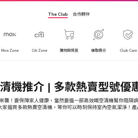
The Club
合作夥伴
Mox Zone
Citi Zone
購物與獎賞
賺取積分
Club Care
景點門票
方
提供你最優惠價格的景點門票、一日遊行程與當地交通套票優
清機推介 | 多款熱賣型號​優
惠。
來襲！要保障家人健康，當然要搵一部高效嘅空清機幫你阻隔
b 幫大家搵齊多款熱賣空清機，等你可以時刻保持室內空氣潔淨！產品
助