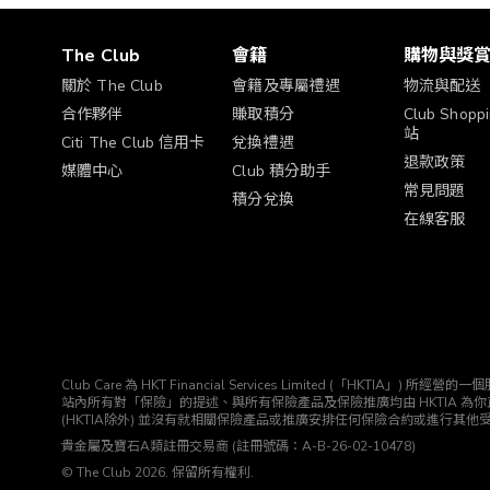
>「喜好設
定」中更
親子及寵物
The Club
會籍
購物與獎
新你的喜
好或通訊
關於 The Club
會籍及專屬禮遇
物流與配送
餐飲及體驗
設定。
合作夥伴
賺取積分
Club Shop
站
美酒、餐飲及禮券​
Citi The Club 信用卡
兌換禮遇
最少選擇3個
退款政策
媒體中心
Club 積分助手
健康與運動
常見問題
積分兌換
在線客服
美容及個人護理​
戶外及旅行
送禮及精品
中小企專區
Club Care 為 HKT Financial Services Limited (「H
站內所有對「保險」的提述、與所有保險產品及保險推廣均由 HKTIA 為你直接安排。Club HK
(HKTIA除外) 並沒有就相關保險產品或推廣安排任何保險合約或進行其他
貴金屬及寶石A類註冊交易商 (註冊號碼：A-B-26-02-10478)
© The Club 2026. 保留所有權利.