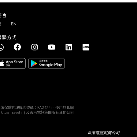
語言
繁
EN
聯繫方式
理機構 (持牌保險代理牌照號碼：FA2474)。使用於此網
 (「Club Travel」) 及香港電訊集團所有其他公司