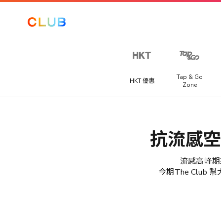
讓我們
一起探
索更
多！
Tap & Go
HKT 優惠
Zone
從以下選
項中至少
Club 積分專區
海外賽事套票
選擇三個
提供不同國家精彩賽事旅遊套票，讓你快人一步搶購到一級
喜好，以
抗流感空
獎賞
程式、足球聯賽或馬拉松門票。
提升你在
The Club
推廣優惠
流感高峰期
的體驗。​
宅渡假
今期The Clu
你可以隨
提供宅度假優惠，每間酒店都各有特色，包括精緻晚餐、自
手機、電腦及潮物
時在「會
早餐、兒童樂園或SPA水療服務等。
籍資料」
電玩及電競
>「修改個
人資料」
家電及家品