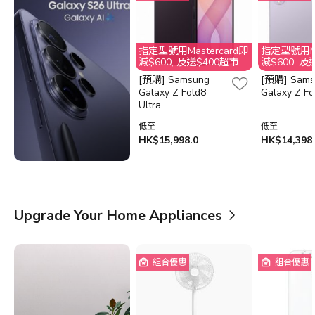
指定型號用Mastercard即
指定型號用Ma
減$600, 及送$400超市電
減$600, 
子禮券, 數量有限, 送完即
子禮券, 數量
[預購] Samsung
[預購] Sams
止. 不接受取消訂單, 客人
止. 不接受取
Galaxy Z Fold8
Galaxy Z Fo
需要退還贈品超市電子禮
需要退還贈
Ultra
劵$400之價值
劵$400之
低至
低至
HK$15,998.0
HK$14,398
Upgrade Your Home Appliances
組合優惠
組合優惠