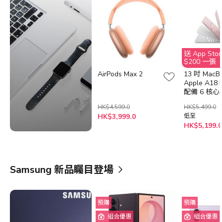
送 App St
$200 一張
AirPods Max 2
13 吋 MacB
Apple A18
配備 6 核心 
核心 GPU,8
HK$4,599.0
HK$5,499.0
記憶體
HK$3,999.0
低至
HK$5,199.0
Samsung 新品矚目登場
預購
預購
組合優惠
組合優惠