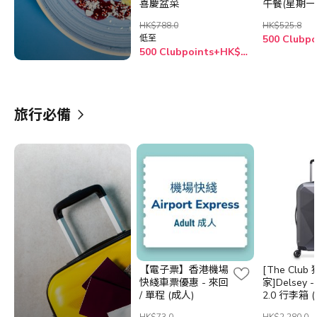
喜慶盆菜
午餐(星期一
眾假期除外)
HK$788.0
HK$525.8
低至
500 Clubpoints+HK$668.0
旅行必備
【電子票】香港機場
[The Club 
快綫車票優惠 - 來回
家]Delsey - 
/ 單程 (成人)
2.0 行李箱 
藍色/銀色)
HK$73.0
HK$2,280.0