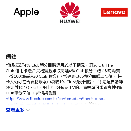
備註
*賺取高達4% Club積分回贈適用於以下情況，須以 Citi The
Club 信用卡憑合資格簽賬賺取高達4% Club積分回贈 (即每消費
HK$100賺高達20 Club 積分) 。當達到Club積分回贈上限後， 持
卡人仍可在合資格簽賬中賺取1% Club積分回贈。 1) 透過自動轉
賬支付1O1O、csl、網上行及Now TV的月費賬單可賺取高達4%
Club積分回贈 ，詳情請瀏覽：
https://www.theclub.com.hk/content/dam/theclub-spa-
react/zh/others/CB_ABP_PTC_TC_v1.pdf
。2) 於Club
Shopping
查看更多
(https://shop.theclub.com.hk/
或The Club應用程式)簽
賬可賺取高達3%加1% Club積分回贈。1%回贈的每個月結單週期
的回贈上限為500 Club積分，並會存入主卡人之 The Club 會員帳
戶，詳情請瀏覽：