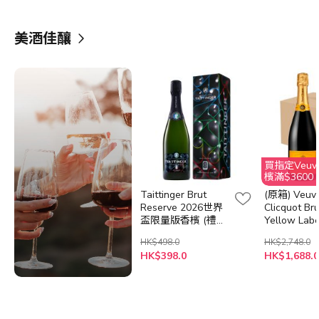
美酒佳釀
買指定Veuve 
檳滿$3600
Clicquot
Taittinger Brut
(原箱) Veuv
@Aqua Hon
Reserve 2026世界
Clicquot Bru
盃限量版香檳 (禮盒
Yellow Labe
裝)
Champagne
HK$498.0
HK$2,748.0
HK$398.0
HK$1,688.0