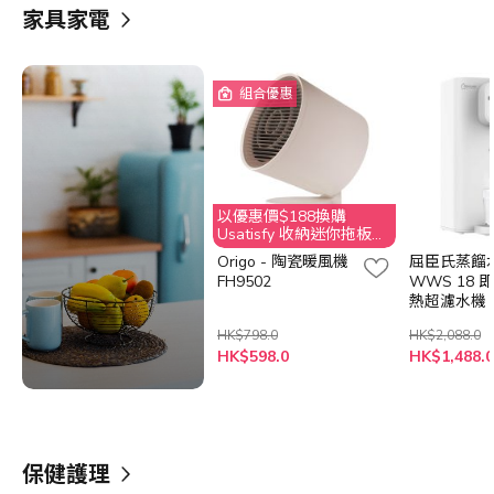
家具家電
組合優惠
以優惠價$188換購
Usatisfy 收納迷你拖板
(原價$269)
Origo - 陶瓷暖風機
屈臣氏蒸餾水
FH9502
WWS 18 
熱超濾水機
HK$798.0
HK$2,088.0
HK$598.0
HK$1,488.0
保健護理