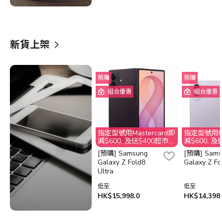
新貨上架
預購
預購
組合優惠
組合優惠
指定型號用Mastercard即
指定型號用Ma
減$600, 及送$400超市電
減$600, 
子禮券, 數量有限, 送完即
子禮券, 數量
[預購] Samsung
[預購] Sams
止. 不接受取消訂單, 客人
止. 不接受取
Galaxy Z Fold8
Galaxy Z Fo
需要退還贈品超市電子禮
需要退還贈
Ultra
劵$400之價值
劵$400之
低至
低至
HK$15,998.0
HK$14,398