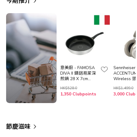
今期推介
意美廚 - FAMOSA
Sennheiser 
DIVA II 鑄鋁易潔深
ACCENTUM
煎鍋 28 X 7cm
Wireless
(IC22128T)
閉式無線耳
HK$528.0
HK$1,499.0
1,350 Clubpoints
3,000 Club
節慶滋味