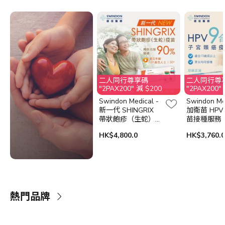
二人同行尊享碼
二人同行尊
"2PAX200" 減 $200
"2PAX200"
Swindon Medical -
Swindon Med
新一代 SHINGRIX
加衛苗 HPV
帶狀皰疹（生蛇）疫
苗接種服務
苗接種服務（2針）
HK$4,800.0
HK$3,760.0
熱門品牌