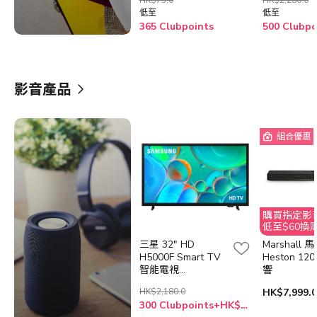
(55cm/67cm
低至
低至
365 Clubpoints
影音產品
組合優惠
購買指定影音
低至$60換
服務
三星 32" HD
Marshall 
H5000F Smart TV
Heston 1
智能電視
響
UA32H5000FJXZK
HK$2,180.0
HK$7,999.0
32H5000F
300 Clubpoints+HK$1,599.0