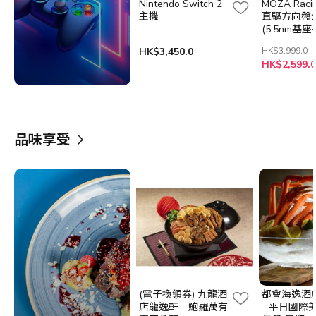
Nintendo Switch 2
MOZA Racin
主機
直驅方向盤
(5.5nm基座
盤+SRP Li
HK$3,450.0
HK$3,999.0
+桌面夾)
HK$2,599.0
品味享受
(電子換領券) 九龍酒
都會海逸酒
店龍逸軒 - 鮑羅萬有
- 平日國際