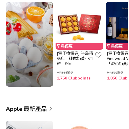
早鳥優惠
早鳥優惠
[電子換領券] 半島精
[電子換領券]
品店 - 迷你奶黃小月
Pinewood W
餅 – 9個
「流心奶黃
搭配「法國
HK$388.0
HK$526.0
AOC酒莊金
1,750 Clubpoints
1,050 Club
Apple 最新產品