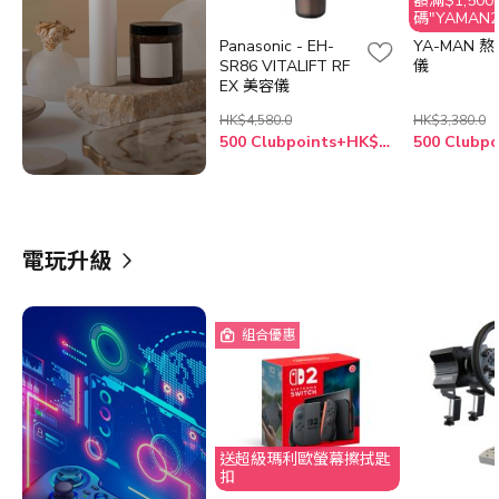
額滿$1,50
碼"YAMAN2
$150 折扣
Panasonic - EH-
YA-MAN 
SR86 VITALIFT RF
儀
EX 美容儀
HK$4,580.0
HK$3,380.0
500 Clubpoints+HK$3,899.0
電玩升級
組合優惠
送超級瑪利歐螢幕擦拭匙
扣