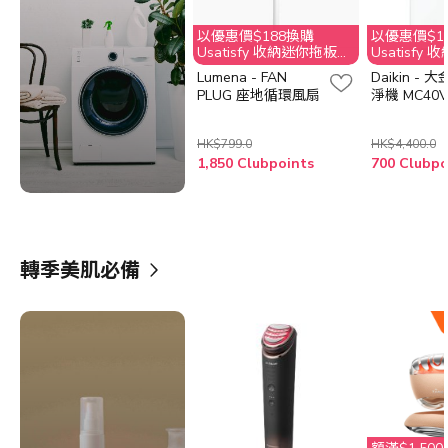
以優惠價$188換購
以優惠價$1
Usatisfy 收納迷你拖板
Usatisfy
(原價$269)
(原價$269)
Lumena - FAN
Daikin -
PLUG 座地循環風扇
淨機 MC40V
HK$799.0
HK$4,400.0
1,850 Clubpoints
轉季美肌必備