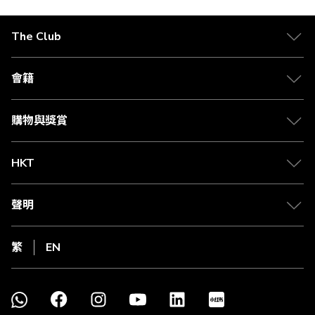
https://www.theclub.com.hk/content/dam/theclub-spa-
react/zh/others/CB_CS_PTC_TC_v1.pdf
。3) 於指定商戶以Citi The
Club 信用卡作合資格簽賬可賺取高達4% Club積分回贈，每個合
The Club
資格信用卡主卡賬戶於每個月結單週期最多可獲的回贈上限為
1,500 Club積分，並會存入主卡人之 The Club 會員帳戶。當達到
上限 1,500 Club積分後，持卡人仍可在合資格簽賬中賺取1% Club
會籍
積分回贈。Club積分回贈的百分比和價值是根據Club Shopping内
之「積分扣減價格功能」的Club積分兌換率 (即每5 Club積分 = 港
幣1元)。相關兌換率會不時更改並不會另行通知。有關Citi The
購物與獎賞
Club 信用卡詳情，請瀏覽：
https://www.theclub.com.hk/zh/citi-
the-club-credit-card.html
。 受相關條款及細則約束。Citi The
Club 信用卡由花旗銀行（香港）有限公司（「花旗銀行」）發
HKT
行。請參閱花旗銀行網站了解更多詳情或查詢相關信用卡資訊。
借定唔借？還得到先好借！
聲明
繁
EN