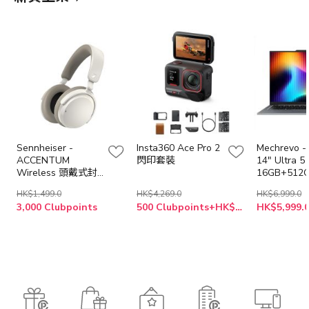
Sennheiser -
Insta360 Ace Pro 2
Mechrevo 
ACCENTUM
閃印套裝
14" Ultra 5
Wireless 頭戴式封
16GB+512
閉式無線耳機
Windows 1
HK$1,499.0
HK$4,269.0
HK$6,999.0
提電腦(NB-
3,000 Clubpoints
500 Clubpoints+HK$3,628.0
HK$5,999.
M14U5A+LB