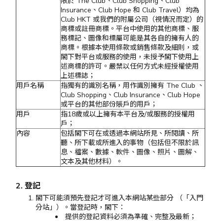
限於 The Club、Club Shopping、Club
Insurance、Club Hope 和 Club Travel）均為
Club HKT 或我們的附屬公司（視情況而定）的
商標或註冊商標。平台中使用的其他商標、服
務標記、圖像和標屬可能是其各自的擁有人的
商標。根據本使用條款或銷售條款及細則，或
閣下對平台或服務的使用，未授予閣下使用上
述商標的許可。嚴禁以任何方式未經授權使用
上述標誌；
用戶名稱
指獨有的識別名稱，用作識別擁有 The Club 、
Club Shopping、Club Insurance、Club Hope
或平台的其他部份賬戶的用戶；
用戶
指18歲或以上擁有本平台及/或服務的授權用
戶；
內容
包括閣下可在或透過本網站所見、所閱讀、所
聽、所下載或所進入的事物（包括但不限於訊
息、檔案、數據、軟件、圖像、照片、圖解、
文本及其他材料）。
2. 登記
閣下可能須預先登記才可進入本網站某些部分 （「入門
分站」）。當登記時，閣下：
提供的登記資料必須為準確、完整及最新；