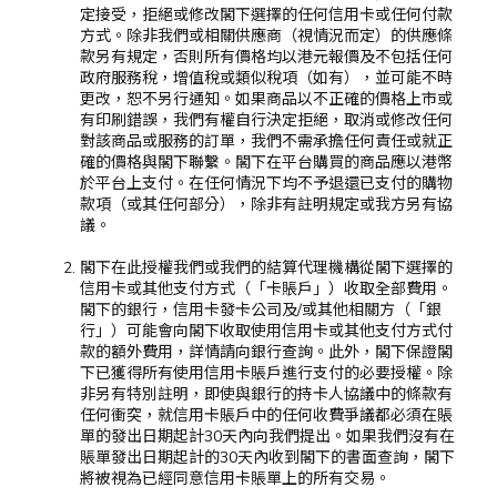
定接受，拒絕或修改閣下選擇的任何信用卡或任何付款
方式。除非我們或相關供應商（視情況而定）的供應條
款另有規定，否則所有價格均以港元報價及不包括任何
政府服務稅，增值稅或類似稅項（如有），並可能不時
更改，恕不另行通知。如果商品以不正確的價格上市或
有印刷錯誤，我們有權自行決定拒絕，取消或修改任何
對該商品或服務的訂單，我們不需承擔任何責任或就正
確的價格與閣下聯繫。閣下在平台購買的商品應以港幣
於平台上支付。在任何情況下均不予退還已支付的購物
款項（或其任何部分），除非有註明規定或我方另有協
議。
閣下在此授權我們或我們的結算代理機構從閣下選擇的
信用卡或其他支付方式（「卡賬戶」）收取全部費用。
閣下的銀行，信用卡發卡公司及/或其他相關方（「銀
行」）可能會向閣下收取使用信用卡或其他支付方式付
款的額外費用，詳情請向銀行查詢。此外，閣下保證閣
下已獲得所有使用信用卡賬戶進行支付的必要授權。除
非另有特別註明，即使與銀行的持卡人協議中的條款有
任何衝突，就信用卡賬戶中的任何收費爭議都必須在賬
單的發出日期起計30天內向我們提出。如果我們沒有在
賬單發出日期起計的30天內收到閣下的書面查詢，閣下
將被視為已經同意信用卡賬單上的所有交易。