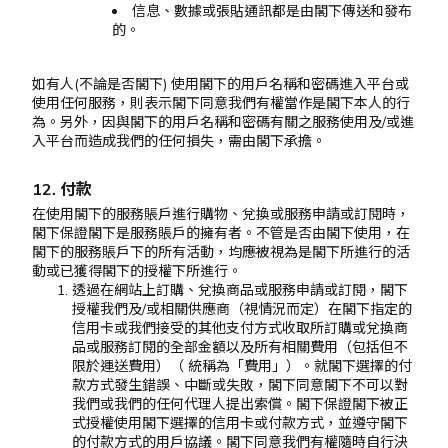
信息、數據或張貼通訊都是由閣下傳送和發布
的。
如有人(不論是否閣下) 使用閣下的用戶名稱和密碼進入平台或
使用任何服務，則表示閣下同意我們有權當作是閣下本人的行
為。另外，因與閣下的用戶名稱和密碼有關之服務使用及/或進
入平台而造成我們的任何損失，需由閣下承擔。
12. 付款
在使用閣下的服務賬戶進行購物、兌換或服務申請或訂閱時，
閣下保證閣下是服務賬戶的擁有者。不管是否由閣下使用，在
閣下的服務賬戶下的所有活動，均應被視為是閣下所進行的活
動或已獲得閣下的授權下所進行。
透過在網站上訂購、兌換商品或服務申請或訂閱，閣下
授權我們及/或相關供應商（視情況而定）在閣下指定的
信用卡或我們接受的其他支付方式收取所訂購或兌換商
品或服務訂閱的全部金額以及所有相關費用（包括但不
限於運送費用）（ 統稱為「費用」）。就閣下選擇的付
款方式發生錯誤、中斷或失敗，閣下同意閣下不可以對
我們或我們的任何代理人提出索償。閣下保證閣下被正
式授權使用閣下選擇的信用卡或付款方式，並遵守閣下
的付款方式的用戶協議。閣下同意我們有權隨時自行決