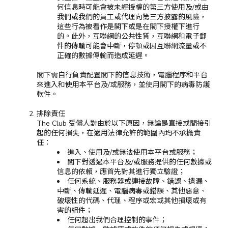
何信息時可能會被未經授權的第三方使用及/或由
我們或我們的員工或代理向第三方披露的風險，
這些行為被看作是閣下或是在閣下授權下進行
的。此外，互聯網的公共性質，互聯網和電子郵
件的傳輸可能會中斷，停頓或因互聯網流量或不
正確的數據傳輸而造成延遲。
閣下需自行負責配置閣下的信息技術，電腦程序和平台
來進入和使用本平台及/或服務，並使用閣下的病毒防護
軟件。
排除責任
The Club 受償人對由於以下原因，無論是直接或間接引
起的任何損失，在適用法律允許的範圍內均不承擔責
任：
進入、使用及/或無法使用本平台或服務；
閣下對透過本平台及/或服務提供的任何數據或
信息的依賴，應首先對其進行獨立驗證；
任何系統、服務器或連接故障、錯誤、遺漏、
中斷、傳輸延遲、電腦病毒或錯誤、其他惡意、
破壞性的代碼、代理、程序或宏或其他損壞或有
害的組件；
任何超出我們合理控制的事件；