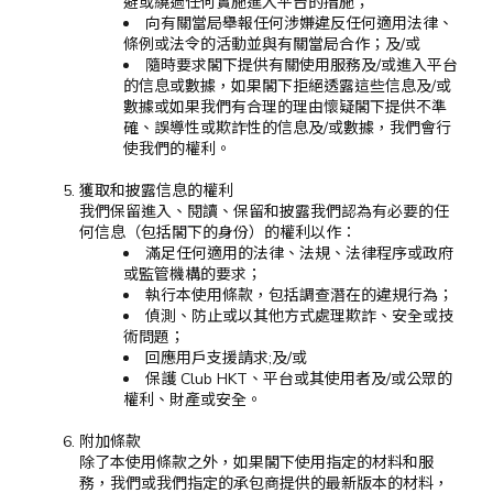
避或繞過任何實施進入平台的措施；
向有關當局舉報任何涉嫌違反任何適用法律、
條例或法令的活動並與有關當局合作；及/或
隨時要求閣下提供有關使用服務及/或進入平台
的信息或數據，如果閣下拒絕透露這些信息及/或
數據或如果我們有合理的理由懷疑閣下提供不準
確、誤導性或欺詐性的信息及/或數據，我們會行
使我們的權利。
獲取和披露信息的權利
我們保留進入、閱讀、保留和披露我們認為有必要的任
何信息（包括閣下的身份）的權利以作：
滿足任何適用的法律、法規、法律程序或政府
或監管機構的要求；
執行本使用條款，包括調查潛在的違規行為；
偵測、防止或以其他方式處理欺詐、安全或技
術問題；
回應用戶支援請求;及/或
保護 Club HKT、平台或其使用者及/或公眾的
權利、財產或安全。
附加條款
除了本使用條款之外，如果閣下使用指定的材料和服
務，我們或我們指定的承包商提供的最新版本的材料，