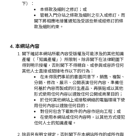
下）：
本條款及細則之修訂；或
管轄入門分站之條款及細則之引入或修訂，而
閣下將相應地接獲通知及受該些新或經修訂的條
款及細則約束。
4. 本網站內容
閣下確認本網站所載內容受版權及可能涉及的其他知識
產權（「知識產權」）所限制。除非閣下在法律範圍下
得到明示授權，否則閣下不得親自、或參與或容許任何
其他人士直接或間接地作以下的行為：
在未得我們事前的書面同意下，銷售、複製、
分銷、修改、展示、公開表演任何內容、準備任
何基於內容而製成的衍生產品、再張貼或以其他
形式使用任何內容以達致任何公開或商業目的；
於任何其他網站上或接駁網絡的電腦環境下使
用任何內容以達致任何目的；
對任何包含下載軟件的內容作逆向工程；或
在使用本網站或任何內容時，以其他方式侵犯
任何人士的知識產權。
除非另有明文規定，否則閣下在本網站所作的或所作與