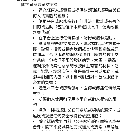
閣下同意並承諾不會：
冒充任何人或實體或提供錯誤陳述或歪曲與任
何人或實體的關繫；
使用平台或服務進行任何非法、欺詐或有害的
目的或活動（包括但不限於濫用折扣、促銷或優
惠券代碼）;
在平台上進行任何投機、賭博或類似活動；
試圖獲得未經授權進入、篡改或以其他方式干
擾、破壞、損壞或損害我們或其他電腦系統或連
接到本平台或服務的網絡或我們供應商的技術交
付系統，包括但不限於發送病毒、木馬 、蠕蟲、
邏輯炸彈或其他惡意的或技術上有害的材料、超
載、氾濫、垃圾郵件、郵件轟炸平台或服務、或
腳本創建的內容，以干擾或創造對平台或服務不
必要的負擔；
透過本平台或服務發布、宣傳或傳播任何禁用
材料；
妨礙他人使用和享用本平台或他人提供的服
務；
探測、掃描或測試任何系統或網絡的漏洞，或
違反或規避任何安全或身份驗證措施；
除了透過我們目前已公開發布的界面進入本平
台外，閣下不能以其他方式進入或搜索（無論是