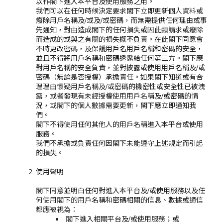
以作閣下進入本平台及使用服務之用。
我們可以在任何時候決定要求閣下立即更新個人資料或
癈除用戶名稱及/或及/或密碼，而無需提供任何理由或事
先通知，對由造成閣下的任何損失或因此類請求或癈除
而造成的或與之有關的損失概不負責。在此閣下同意會
不時更改密碼，及保護用戶名用戶名稱和密碼的安全，
並且不得將用戶名稱和密碼透露給任何第三方。閣下應
對用戶名稱的安全負責，並對披露或使用用戶名稱及/或
密碼（無論是否授權）承擔責任。如果閣下知道或有合
理理由懷疑用戶名稱及/或密碼的機密性或安全性已被洩
露，或者發現有未經授權使用用戶名稱及/或密碼的情
況，或閣下的個人數據需要更新，閣下應立即通知我
們。
閣下不得使用任何其他人的用戶名稱進入本平台或使用
服務。
我們不承擔或負責任何因閣下未能遵守上述規定而引起
的損失。
使用聲明
閣下同意並明白任何對進入本平台及/或使用服務以及任
何使用閣下的用戶名稱和密碼相關的信息、數據或通信
都應被視為：
閣下進入相關平台及/或使用服務；或