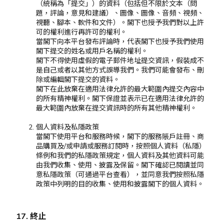
（統稱為「提交」）的資料（包括但不限於文本（問
題，評論，意見和建議）、圖像、圖像、音頻、視頻、
視聽、腳本、軟件和文件）。閣下也授予我們對以上許
可的權利進行再許可的權利。
當閣下向本平台發布評論時，代表閣下也授予我們使用
閣下提交的姓名或用戶名稱的權利。
閣下不得使用虛假的電子郵件地址提交資訊，假裝成不
是自己或者以其他方式誤導我們。我們可能會發布、刪
除或編輯閣下提交的資料。
閣下在此放棄在適用法律允許的最大範圍內提交內容中
的所有精神權利。閣下保證並表示已在適用法律允許的
最大範圍內放棄在提交資訊時的所有其他精神權利。
個人資料及私隱政策
當閣下使用平台和服務時候，閣下的服務賬戶註冊、商
品購買及/或申請或服務訂閱時，按照個人資料（私隱）
條例和我們的私隱政策規定，個人資料及其他資料可能
由我們收集、使用、披露及保留。閣下確認已閱讀並同
意私隱政策（可通過平台查看），並同意我們按照私隱
政策中列明的目的收集、使用和披露閣下的個人資料。
17. 終止