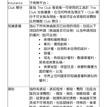
Insurance
子商務平台；
Club 積分
是指 The Club 會員唯一可使用的工具於 The
Club 兌換優惠。在任何時候及情況下，Club 積
分不可兌換為現金。會員可從合資格的消費按
比例賺取 Club 積分；
知識產權
指以下所有無論是否已註冊的項目，包括以下
項目的申請（無論是否可註冊）以及申請項目
的權利（如可註冊）：
商標和服務標誌，
專利、實用創新，
設計權、註冊和未註冊的設計，
版權，
域名、佈局設計權利、數據庫權利、
貿易或商業名稱，
商業秘密、保密信息、商譽和聲譽方
面的權利，以及
世界上任何國家的知識產權和類似的
權利；
損失
指所有訴訟、訴訟程序、索賠、費用（包括合
理的法律費用）、開支、損失、損害賠償、處
罰、結算金額、賠償和其他債務，無論是可預
見或不可預見的，包括間接的、特殊的、後果