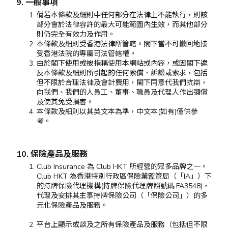
9. 一般事項
倘若本條款及細則中任何部分在法律上不能執行，則該
部分會於法律容許的最大可能範圍內生效，而其他部分
則仍完全有效力及作用。
本條款及細則受香港法律所管轄。閣下當不可撤回地接
受香港法院的專屬司法管轄權。
由於閣下使用或被指稱使用本網站或內容，或因閣下違
反本條款及細則所引起的任何索償、訴訟或索求，包括
但不限於合理法律及會計費用，閣下同意代我們抗辯，
向我們、我們的人員工、董事、職員及代理人作出彌償
及使其免受損害。
本條款及細則以其英文本為準，中文本(如有)僅供參
考。
10. 保險產品及服務
Club Insurance 為 Club HKT 所經營的眾多品牌之一。
Club HKT 為香港特別行政區保險業監管局（「IA」）下
的持牌保險代理機構(持牌保險代理牌照號碼:FA3548)，
代理及安排其主事持牌保險公司（「保險公司」）的多
元化保險產品及服務。
平台上顯示或談及之所有保險產品及服務（包括但不限