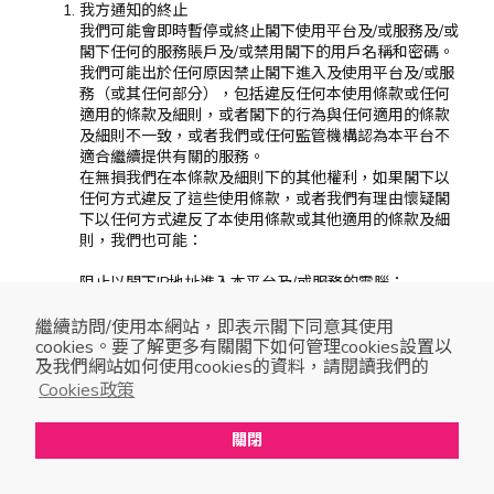
我方通知的終止
我們可能會即時暫停或終止閣下使用平台及/或服務及/或
閣下任何的服務賬戶及/或禁用閣下的用戶名稱和密碼。
我們可能出於任何原因禁止閣下進入及使用平台及/或服
務（或其任何部分），包括違反任何本使用條款或任何
適用的條款及細則，或者閣下的行為與任何適用的條款
及細則不一致，或者我們或任何監管機構認為本平台不
適合繼續提供有關的服務。
在無損我們在本條款及細則下的其他權利，如果閣下以
任何方式違反了這些使用條款，或者我們有理由懷疑閣
下以任何方式違反了本使用條款或其他適用的條款及細
則，我們也可能：
阻止以閣下IP地址進入本平台及/或服務的電腦；
聯絡閣下的所有互聯網服務供應商，並要求他
們停止閣下進入及使用本平台及/或服務；
繼續訪問/使用本網站，即表示閣下同意其使用
對閣下採取法律行動，無論是基於違約或其他
cookies。要了解更多有關閣下如何管理cookies設置以
及我們網站如何使用cookies的資料，請閱讀我們的
原因;及/或
暫停或刪除閣下的賬戶。
Cookies政策
閣下提出的終止
關閉
Open in mobile app
閣下可以透過相關平台的聯絡資料，發出事先書面通知
Open
to enjoy a better shopping experience
書通知我們取消服務賬戶。