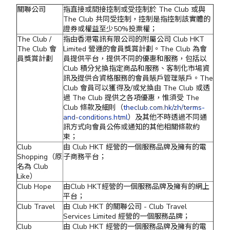
關聯公司
指直接或間接控制或受控制於 The Club 或與
The Club 共同受控制，控制是指控制該實體的
證券或權益至少50%投票權；
The Club /
指由香港電訊有限公司的附屬公司 Club HKT
The Club 會
Limited 營運的會員獎賞計劃。The Club 為會
員獎賞計劃
員提供平台，提供不同的優惠和服務，包括以
Club 積分兌換指定商品和服務、客制化市場資
訊及提供合資格服務的會員賬戶管理賬戶。The
Club 會員可以獲得及/或兌換由 The Club 或透
過 The Club 提供之各項優惠，惟須受 The
Club 條款及細則（
theclub.com.hk/zh/terms-
and-conditions.html
）及其他不時透過不同通
訊方式向會員公佈或通知的其他相關條款約
束；
Club
由 Club HKT 經營的一個服務品牌及擁有的電
Shopping（原
子商務平台；
名為 Club
Like）
Club Hope
由Club HKT經營的一個服務品牌及擁有的網上
平台；
Club Travel
由 Club HKT 的關聯公司 - Club Travel
Services Limited 經營的一個服務品牌；
Club
由 Club HKT 經營的一個服務品牌及擁有的電