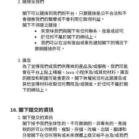
鏈接至我們
閣下可以鏈接到我們的平台，只要鏈接是公平合法和不
會損害我們的聲譽或不會利用它取得利益。
閣下不得建立鏈接：
來意味我們與閣下有任何聯系、批准或認可;
於任何不屬於閣下的網站上。
我們可以在沒有理由或事先通知閣下的情況下
撤銷鏈接許可。
廣告
為了宣傳我們或我們供應商的產品及/或服務，我們可能
會在平台上貼上橫幅、Java 小程序及/或其他材料。廣告
的類型和範圍可能會更改。閣下無權就任何此類廣告或
其他宣傳材料收取任何費用及/或佣金。於任何不屬於閣
下的網站上。
16. 閣下提交的資訊
閣下提交的資訊
閣下授予我們全球性的、不可撤銷的、非專有的、免版
稅的許可以作使用、複製、存儲、改編、出版、翻譯和
分發閣下在任何現有或未來媒體上提交給平台及/或我們