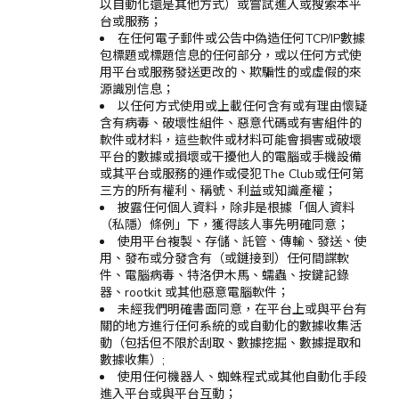
以自動化還是其他方式）或嘗試進入或搜索本平
台或服務；
在任何電子郵件或公告中偽造任何TCP/IP數據
包標題或標題信息的任何部分，或以任何方式使
用平台或服務發送更改的、欺騙性的或虛假的來
源識別信息；
以任何方式使用或上載任何含有或有理由懷疑
含有病毒、破壞性組件、惡意代碼或有害組件的
軟件或材料，這些軟件或材料可能會損害或破壞
平台的數據或損壞或干擾他人的電腦或手機設備
或其平台或服務的運作或侵犯The Club或任何第
三方的所有權利、稱號、利益或知識產權；
披露任何個人資料，除非是根據「個人資料
（私隱）條例」下，獲得該人事先明確同意；
使用平台複製、存儲、託管、傳輸、發送、使
用、發布或分發含有（或鏈接到）任何間諜軟
件、電腦病毒、特洛伊木馬、蠕蟲、按鍵記錄
器、rootkit 或其他惡意電腦軟件；
未經我們明確書面同意，在平台上或與平台有
關的地方進行任何系統的或自動化的數據收集活
動（包括但不限於刮取、數據挖掘、數據提取和
數據收集）;
使用任何機器人、蜘蛛程式或其他自動化手段
進入平台或與平台互動；