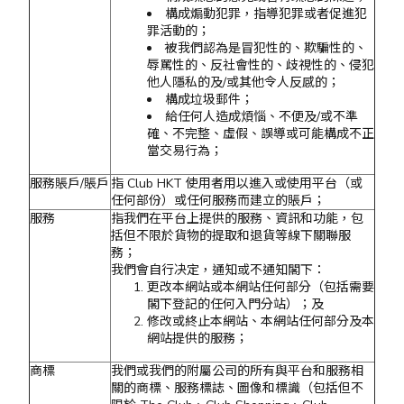
構成煽動犯罪，指導犯罪或者促進犯
罪活動的；
被我們認為是冒犯性的、欺騙性的、
辱罵性的、反社會性的、歧視性的、侵犯
他人隱私的及/或其他令人反感的；
構成垃圾郵件；
給任何人造成煩惱、不便及/或不準
確、不完整、虛假、誤導或可能構成不正
當交易行為；
服務賬戶/賬戶
指 Club HKT 使用者用以進入或使用平台（或
任何部份）或任何服務而建立的賬戶；
服務
指我們在平台上提供的服務、資訊和功能，包
括但不限於貨物的提取和退貨等線下關聯服
務；
我們會自行决定，通知或不通知閣下：
更改本網站或本網站任何部分（包括需要
閣下登記的任何入門分站）；及
修改或終止本網站、本網站任何部分及本
網站提供的服務；
商標
我們或我們的附屬公司的所有與平台和服務相
關的商標、服務標誌、圖像和標識（包括但不