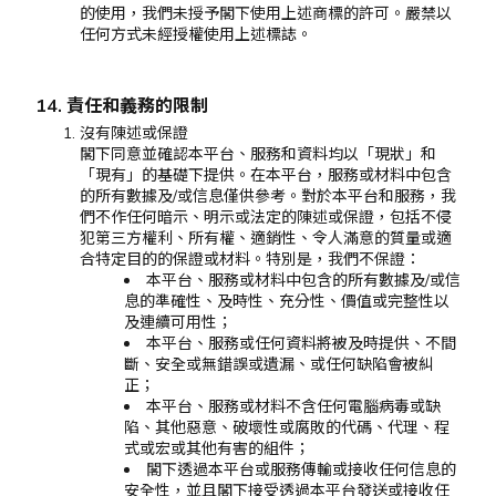
的使用，我們未授予閣下使用上述商標的許可。嚴禁以
任何方式未經授權使用上述標誌。
14. 責任和義務的限制
沒有陳述或保證
閣下同意並確認本平台、服務和資料均以「現狀」和
「現有」的基礎下提供。在本平台，服務或材料中包含
的所有數據及/或信息僅供參考。對於本平台和服務，我
們不作任何暗示、明示或法定的陳述或保證，包括不侵
犯第三方權利、所有權、適銷性、令人滿意的質量或適
合特定目的的保證或材料。特別是，我們不保證：
本平台、服務或材料中包含的所有數據及/或信
息的準確性、及時性、充分性、價值或完整性以
及連續可用性；
本平台、服務或任何資料將被及時提供、不間
斷、安全或無錯誤或遺漏、或任何缺陷會被糾
正；
本平台、服務或材料不含任何電腦病毒或缺
陷、其他惡意、破壞性或腐敗的代碼、代理、程
式或宏或其他有害的組件；
閣下透過本平台或服務傳輸或接收任何信息的
安全性，並且閣下接受透過本平台發送或接收任