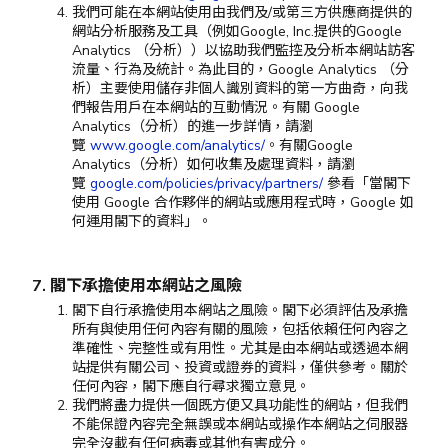
我們可能在本網站使用由我們及/或第三方供應商提供的
網站分析服務及工具（例如Google, Inc.提供的Google
Analytics （分析））以協助我們監控及分析本網站訪客
流量、行為及統計。為此目的，Google Analytics （分
析）主要使用儲存非個人識別資料的第一方曲奇，向我
們報告用戶在本網站的互動情況。有關 Google
Analytics（分析）的進一步詳情，請瀏
覽
www.google.com/analytics/
。有關Google
Analytics（分析）如何收集及處理資料，請瀏
覽
google.com/policies/privacy/partners/
參看「當閣下
使用 Google 合作夥伴的網站或應用程式時，Google 如
何運用閣下的資料」。
7. 閣下承擔使用本網站之風險
閣下自行承擔使用本網站之風險。閣下必須評估及承擔
所有與使用任何內容有關的風險，包括依賴任何內容之
準確性、完整性或有用性。尤其是由本網站或透過本網
站提供有關公司、投資或證券的資料，僅供參考。關於
任何內容，閣下應自行尋求獨立意見。
我們將盡力提供一個既方便又具功能性的網站，但我們
不能保證內容完全無誤或本網站或操作本網站之伺服器
完全沒載有任何病毒或其他有害成分。