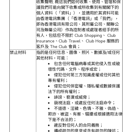
收集聲明; 概述我們如何收集、使用、管理和保
護我們可能向閣下收集或所收集到有關閣下的
個人資料（「資料」），並適用於其資料可能
由香港電訊集團（「香港電訊」或「我們」，
即為香港電訊有限公司、其附屬公司、關聯公
司及聯屬公司）作為控制者或處理者經手的所
有人，包括但不限於 Club Shopping、 Club
Insurance、Club Travel、 Club Hope 服務的
客戶及 The Club 會員；
禁止材料
指的是任何信息、圖像、照片、數據及/或任何
其他材料，可能：
包含任何電腦病毒或其他侵入性或破
壞性代碼、文件、程序或宏；
侵犯任何第三方知識產權或任何其他
專有權利；
侵犯任何保密權、隱私權或數據保護
法下的所有權利；
誹謗、褻瀆或威脅；
藐視法庭，或違反任何法庭命令；
不道德、淫穢、色情、不雅、偽造、
欺詐、被盜、有害、騷擾或根據適用法律
下是不合法的；
違反對任何人的合同義務；
構成疏忽的意見或含有疏忽的陳述；