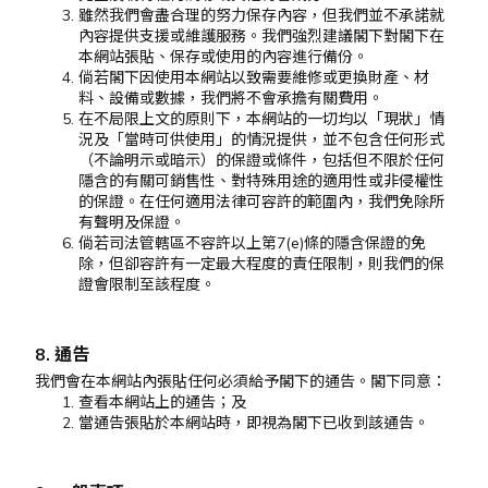
雖然我們會盡合理的努力保存內容，但我們並不承諾就
內容提供支援或維護服務。我們強烈建議閣下對閣下在
本網站張貼、保存或使用的內容進行備份。
倘若閣下因使用本網站以致需要維修或更換財產、材
料、設備或數據，我們將不會承擔有關費用。
在不局限上文的原則下，本網站的一切均以「現狀」情
況及「當時可供使用」的情況提供，並不包含任何形式
（不論明示或暗示）的保證或條件，包括但不限於任何
隱含的有關可銷售性、對特殊用途的適用性或非侵權性
的保證。在任何適用法律可容許的範圍內，我們免除所
有聲明及保證。
倘若司法管轄區不容許以上第7(e)條的隱含保證的免
除，但卻容許有一定最大程度的責任限制，則我們的保
證會限制至該程度。
8. 通告
我們會在本網站內張貼任何必須給予閣下的通告。閣下同意：
查看本網站上的通告；及
當通告張貼於本網站時，即視為閣下已收到該通告。