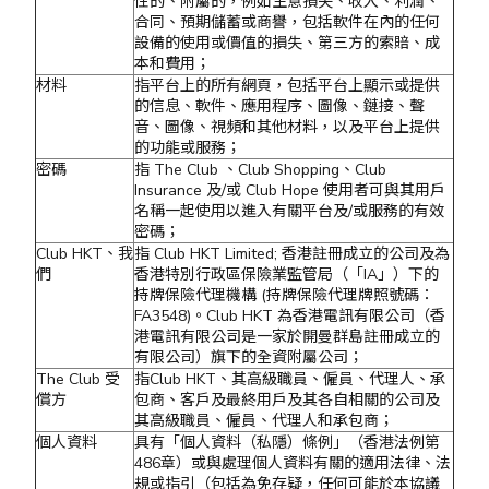
性的、附屬的，例如生意損失、收入、利潤、
合同、預期儲蓄或商譽，包括軟件在內的任何
設備的使用或價值的損失、第三方的索賠、成
本和費用；
材料
指平台上的所有網頁，包括平台上顯示或提供
的信息、軟件、應用程序、圖像、鏈接、聲
音、圖像、視頻和其他材料，以及平台上提供
的功能或服務；
密碼
指 The Club 、Club Shopping、Club
Insurance 及/或 Club Hope 使用者可與其用戶
名稱一起使用以進入有關平台及/或服務的有效
密碼；
Club HKT、我
指 Club HKT Limited; 香港註冊成立的公司及為
們
香港特別行政區保險業監管局（「IA」）下的
持牌保險代理機構 (持牌保險代理牌照號碼：
FA3548)。Club HKT 為香港電訊有限公司（香
港電訊有限公司是一家於開曼群島註冊成立的
有限公司）旗下的全資附屬公司；
The Club 受
指Club HKT、其高級職員、僱員、代理人、承
償方
包商、客戶及最終用戶及其各自相關的公司及
其高級職員、僱員、代理人和承包商；
個人資料
具有「個人資料（私隱）條例」（香港法例第
486章）或與處理個人資料有關的適用法律、法
規或指引（包括為免存疑，任何可能於本協議