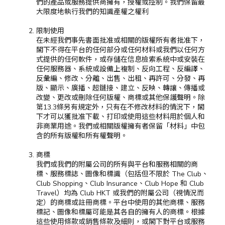
們的產品或服務提供商擁有，授權或控制。我們保留最
大限度地執行我們的知識產權之權利
限制使用
在未經我們事先書面批准或相關的版權所有者批准下，
閣下不得在平台的任何部分或任何材料或我們以任何方
式提供的任何軟件，或存儲在信息檢索系統中或安裝在
任何服務器、系統或設備上複制、反向工程、反編譯、
反彙編、修改、分離、出售、出租、再許可、分發、再
版、顯示、廣播、超鏈接、建立、反映、轉讓、傳播或
改變、更改或刪除任何版權、商標或其他保護聲明。除
第13.3條另有規定外，只有在不修改材料的情況下，閣
下才可以獲批准下載、打印或使用這些材料用於個人和
非商業用途。我們或相關版權擁有者保留「材料」中包
含的所有版權和所有權聲明。
商標
我們或我們的附屬公司的所有與平台和服務相關的商
標、服務標誌、圖像和標識（包括但不限於 The Club、
Club Shopping、Club Insurance、Club Hope 和 Club
Travel）均為 Club HKT 或我們的附屬公司（視情況而
定）的商標或註冊商標。平台中使用的其他商標、服務
標記、圖像和標屬可能是其各自的擁有人的商標。根據
這些使用條款或銷售條款及細則，或閣下對平台或服務