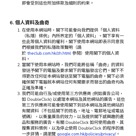
即會受到這些附加條款及細則的約束。
6. 個人資料及曲奇
在使用本網站時，閣下可能會向我們提供「個人資料
（私隱）條例」內所界定的「個人資料」。閣下享有一
些此等個人資料的權利。閣下使用本網站即表示同意我
們根據我們的私隱政策聲明（請
於
theclub.com.hk/zh.html
參閱）使用閣下的個人資
料。
當閣下使用本網站時，我們可能將俗稱「曲奇」的資料
發送予閣下的電腦及要求閣下的電腦發出它們。閣下不
得更改任何從本網站發送至閣下電腦的曲奇。閣下必須
確保閣下電腦就本網站任何有關要求而發出的曲奇均為
正確及準確。
我們可能自行及/或使用第三方供應商 (例如廣告公司，
如 DoubleClick) 以處理本網站及其他網站的廣告。這些
第三方供應商可能會使用閣下到訪本網站及其他網站的
有關資料（不包括閣下的姓名、地址、電郵地址或電話
號碼），以衡量廣告的效力，以及提供閣下感興趣的產
品和服務的廣告。有關 DoubleClick 如何使用曲奇、其
搜集資料慣例，以及停止使用 DoubleClick 的程序的進
一步詳情，請瀏覽
google.com.hk/policies/privacy/
。