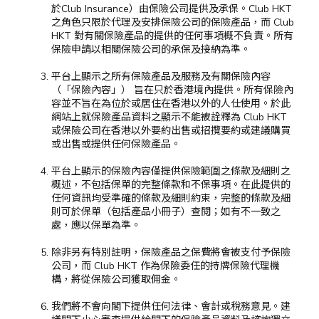
於Club Insurance）由保險公司提供及承保。Club HKT
之角色只限於代理及安排保險公司的保險產品，而 Club
HKT 對有關保險產品的提供的任何事項概不負責。所有
保險申請以相關保險公司的承保及接納為準。
平台上顯示之所有保險產品及服務及有關保險內容
（「保險內容」） 旨在只於香港境內提供。所有保險內
容並不旨在為位於或居住在香港以外的人仕使用。於此
網站上就保險產品資料之顯示不能被詮釋為 Club HKT
或保險公司在香港以外要約出售或招攬要約或建議購買
或出售或提供任何保險產品。
平台上顯示的保險內容僅提供保險範圍之條款及細則之
概述，不包括保單的完整條款和不保事項。在此提供的
任何資訊均受準確的條款及細則約束，完整的條款及細
則可於保單（包括產品小冊子）查閱；如有不一致之
處，應以保單為準。
除非另有特別註明，保險產品之保費將會被支付予保險
公司，而 Club HKT 作為保險委任的持牌保險代理機
構，將從保險公司獲取佣金。
我們將不會向閣下提供任何法律、會計或稅務意見。建