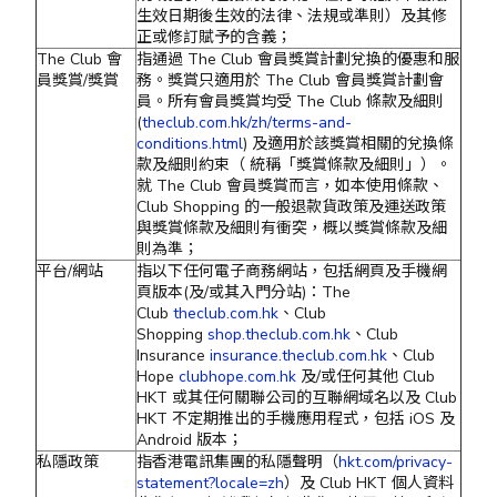
生效日期後生效的法律、法規或準則）及其修
正或修訂賦予的含義；
The Club 會
指通過 The Club 會員獎賞計劃兌換的優惠和服
員獎賞/獎賞
務。獎賞只適用於 The Club 會員獎賞計劃會
員。所有會員獎賞均受 The Club 條款及細則
(
theclub.com.hk/zh/terms-and-
conditions.html
) 及適用於該獎賞相關的兌換條
款及細則約束（ 統稱「獎賞條款及細則」）。
就 The Club 會員獎賞而言，如本使用條款、
Club Shopping 的一般退款貨政策及運送政策
與獎賞條款及細則有衝突，概以獎賞條款及細
則為準；
平台/網站
指以下任何電子商務網站，包括網頁及手機網
頁版本(及/或其入門分站)：The
Club
theclub.com.hk
、Club
Shopping
shop.theclub.com.hk
、Club
Insurance
insurance.theclub.com.hk
、Club
Hope
clubhope.com.hk
及/或任何其他 Club
HKT 或其任何關聯公司的互聯網域名以及 Club
HKT 不定期推出的手機應用程式，包括 iOS 及
Android 版本；
私隱政策
指香港電訊集團的私隱聲明（
hkt.com/privacy-
statement?locale=zh
）及 Club HKT 個人資料